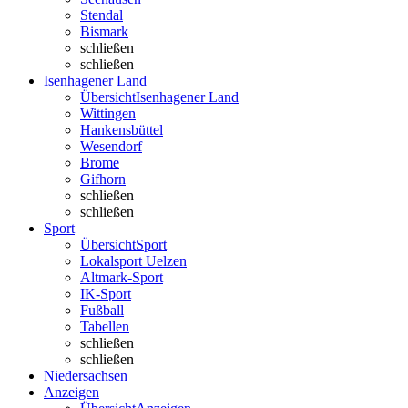
Stendal
Bismark
schließen
schließen
Isenhagener Land
Übersicht
Isenhagener Land
Wittingen
Hankensbüttel
Wesendorf
Brome
Gifhorn
schließen
schließen
Sport
Übersicht
Sport
Lokalsport Uelzen
Altmark-Sport
IK-Sport
Fußball
Tabellen
schließen
schließen
Niedersachsen
Anzeigen