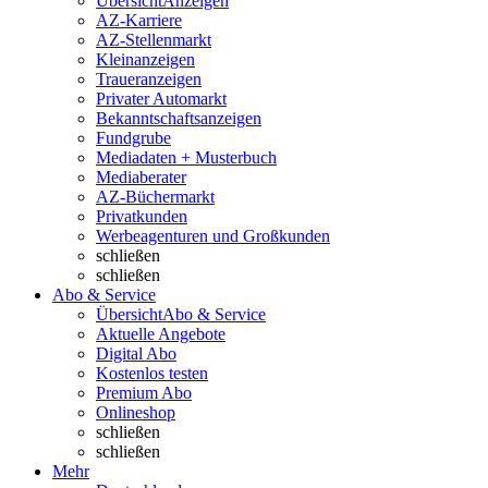
Übersicht
Anzeigen
AZ-Karriere
AZ-Stellenmarkt
Kleinanzeigen
Traueranzeigen
Privater Automarkt
Bekanntschaftsanzeigen
Fundgrube
Mediadaten + Musterbuch
Mediaberater
AZ-Büchermarkt
Privatkunden
Werbeagenturen und Großkunden
schließen
schließen
Abo & Service
Übersicht
Abo & Service
Aktuelle Angebote
Digital Abo
Kostenlos testen
Premium Abo
Onlineshop
schließen
schließen
Mehr