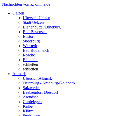
Nachrichten von az-online.de
Uelzen
Übersicht
Uelzen
Stadt Uelzen
Bienenbüttel/Lüneburg
Bad Bevensen
Ebstorf
Suderburg
Wrestedt
Bad Bodenteich
Rosche
Blaulicht
schließen
schließen
Altmark
Übersicht
Altmark
Osterburg - Arneburg-Goldbeck
Salzwedel
Beetzendorf-Diesdorf
Arendsee
Gardelegen
Kalbe
Klötze
Seehausen