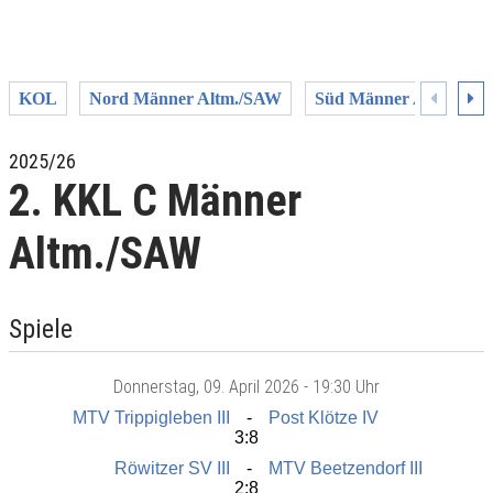
KOL
Nord Männer Altm./SAW
Süd Männer Altm./SA
2025/26
2. KKL C Männer
Altm./SAW
Spiele
Donnerstag
, 09. April 2026 -
19:30 Uhr
MTV Trippigleben III
Post Klötze IV
3:8
Röwitzer SV III
MTV Beetzendorf III
2:8