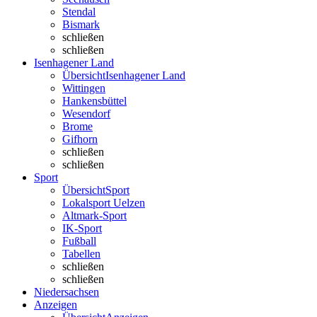
Stendal
Bismark
schließen
schließen
Isenhagener Land
Übersicht
Isenhagener Land
Wittingen
Hankensbüttel
Wesendorf
Brome
Gifhorn
schließen
schließen
Sport
Übersicht
Sport
Lokalsport Uelzen
Altmark-Sport
IK-Sport
Fußball
Tabellen
schließen
schließen
Niedersachsen
Anzeigen