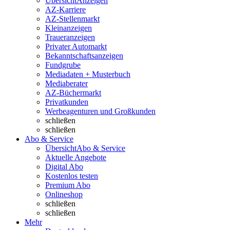
Übersicht
Anzeigen
AZ-Karriere
AZ-Stellenmarkt
Kleinanzeigen
Traueranzeigen
Privater Automarkt
Bekanntschaftsanzeigen
Fundgrube
Mediadaten + Musterbuch
Mediaberater
AZ-Büchermarkt
Privatkunden
Werbeagenturen und Großkunden
schließen
schließen
Abo & Service
Übersicht
Abo & Service
Aktuelle Angebote
Digital Abo
Kostenlos testen
Premium Abo
Onlineshop
schließen
schließen
Mehr