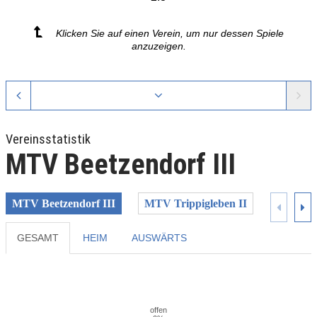
Klicken Sie auf einen Verein, um nur dessen Spiele
anzuzeigen.
Vereinsstatistik
MTV Beetzendorf III
MTV Beetzendorf III
MTV Trippigleben II
MTV Tri
GESAMT
HEIM
AUSWÄRTS
Previous
Next