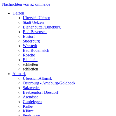
Nachrichten von az-online.de
Uelzen
Übersicht
Uelzen
Stadt Uelzen
Bienenbüttel/Lüneburg
Bad Bevensen
Ebstorf
Suderburg
Wrestedt
Bad Bodenteich
Rosche
Blaulicht
schließen
schließen
Altmark
Übersicht
Altmark
Osterburg - Arneburg-Goldbeck
Salzwedel
Beetzendorf-Diesdorf
Arendsee
Gardelegen
Kalbe
Klötze
Seehausen