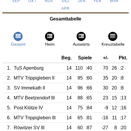
SEP
OKT
NOV
DEZ
JAN
FEB
MÄR
APR
Gesamttabelle
Gesamt
Heim
Auswärts
Kreuztabelle
Beg.
Spiele
+/-
Pkt.
1.
TuS Apenburg
14
110
:40
70
26
:2
2.
MTV Trippigleben II
14
95
:60
35
20
:8
3.
SV Immekath II
14
96
:66
30
20
:8
4.
MTV Beetzendorf III
14
88
:65
23
15
:13
5.
Post Klötze IV
14
75
:84
-9
12
:16
6.
MTV Trippigleben III
14
65
:81
-16
11
:17
7.
Röwitzer SV III
14
60
:87
-27
8
:20