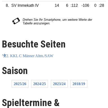
8.
SV Immekath IV
14
6
:112
-106
0
:28
Besuchte Seiten
2. KKL C Männer Altm./SAW
Saison
2025/26
2024/25
2023/24
2018/19
Spieltermine &