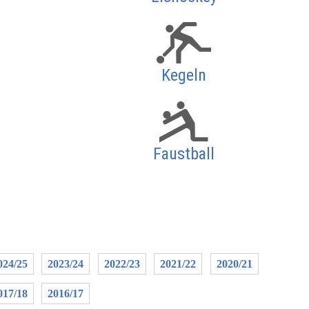
Kegeln
Faustball
024/25
2023/24
2022/23
2021/22
2020/21
017/18
2016/17