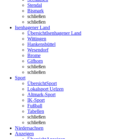
Stendal
Bismark
schließen
schließen
Isenhagener Land
Übersicht
Isenhagener Land
Wittingen
Hankensbüttel
Wesendorf
Brome
Gifhorn
schließen
schließen
Sport
Übersicht
Sport
Lokalsport Uelzen
Altmark-Sport
IK-Sport
Fußball
Tabellen
schließen
schließen
Niedersachsen
Anzeigen