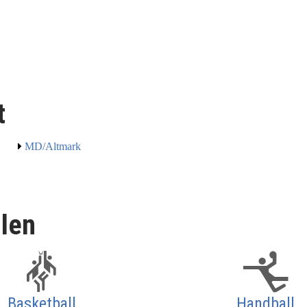
t
MD/Altmark
llen
Basketball
Handball