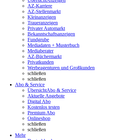
Übersicht
Anzeigen
AZ-Karriere
AZ-Stellenmarkt
Kleinanzeigen
Traueranzeigen
Privater Automarkt
Bekanntschaftsanzeigen
Fundgrube
Mediadaten + Musterbuch
Mediaberater
AZ-Büchermarkt
Privatkunden
Werbeagenturen und Großkunden
schließen
schließen
Abo & Service
Übersicht
Abo & Service
Aktuelle Angebote
Digital Abo
Kostenlos testen
Premium Abo
Onlineshop
schließen
schließen
Mehr