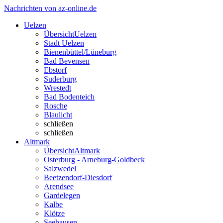
Nachrichten von az-online.de
Uelzen
Übersicht
Uelzen
Stadt Uelzen
Bienenbüttel/Lüneburg
Bad Bevensen
Ebstorf
Suderburg
Wrestedt
Bad Bodenteich
Rosche
Blaulicht
schließen
schließen
Altmark
Übersicht
Altmark
Osterburg - Arneburg-Goldbeck
Salzwedel
Beetzendorf-Diesdorf
Arendsee
Gardelegen
Kalbe
Klötze
Seehausen