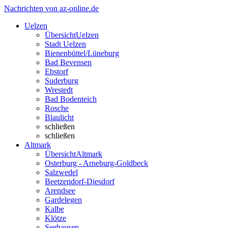
Nachrichten von az-online.de
Uelzen
Übersicht
Uelzen
Stadt Uelzen
Bienenbüttel/Lüneburg
Bad Bevensen
Ebstorf
Suderburg
Wrestedt
Bad Bodenteich
Rosche
Blaulicht
schließen
schließen
Altmark
Übersicht
Altmark
Osterburg - Arneburg-Goldbeck
Salzwedel
Beetzendorf-Diesdorf
Arendsee
Gardelegen
Kalbe
Klötze
Seehausen