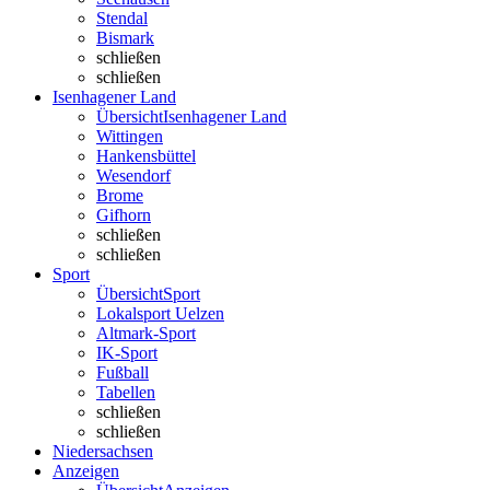
Stendal
Bismark
schließen
schließen
Isenhagener Land
Übersicht
Isenhagener Land
Wittingen
Hankensbüttel
Wesendorf
Brome
Gifhorn
schließen
schließen
Sport
Übersicht
Sport
Lokalsport Uelzen
Altmark-Sport
IK-Sport
Fußball
Tabellen
schließen
schließen
Niedersachsen
Anzeigen