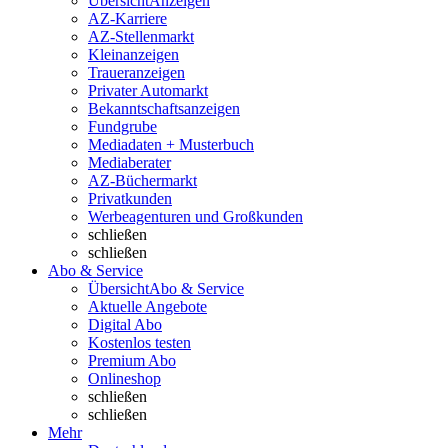
Übersicht
Anzeigen
AZ-Karriere
AZ-Stellenmarkt
Kleinanzeigen
Traueranzeigen
Privater Automarkt
Bekanntschaftsanzeigen
Fundgrube
Mediadaten + Musterbuch
Mediaberater
AZ-Büchermarkt
Privatkunden
Werbeagenturen und Großkunden
schließen
schließen
Abo & Service
Übersicht
Abo & Service
Aktuelle Angebote
Digital Abo
Kostenlos testen
Premium Abo
Onlineshop
schließen
schließen
Mehr