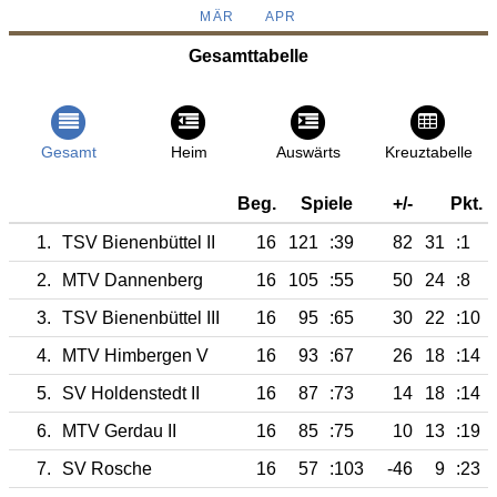
MÄR
APR
Gesamttabelle
Gesamt
Heim
Auswärts
Kreuztabelle
Beg.
Spiele
+/-
Pkt.
1.
TSV Bienenbüttel II
16
121
:39
82
31
:1
2.
MTV Dannenberg
16
105
:55
50
24
:8
3.
TSV Bienenbüttel III
16
95
:65
30
22
:10
4.
MTV Himbergen V
16
93
:67
26
18
:14
5.
SV Holdenstedt II
16
87
:73
14
18
:14
6.
MTV Gerdau II
16
85
:75
10
13
:19
7.
SV Rosche
16
57
:103
-46
9
:23