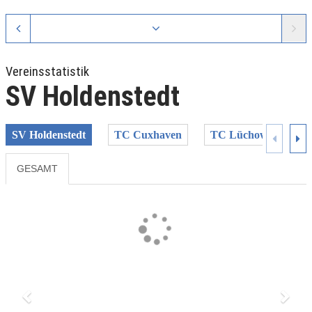
Vereinsstatistik
SV Holdenstedt
SV Holdenstedt
TC Cuxhaven
TC Lüchow
TC
GESAMT
Previous
Next