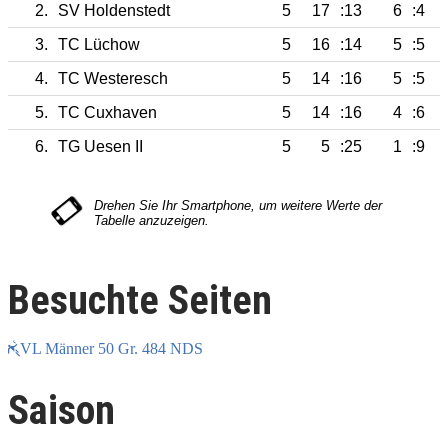
2.
SV Holdenstedt
5
17
:13
6
:4
3.
TC Lüchow
5
16
:14
5
:5
4.
TC Westeresch
5
14
:16
5
:5
5.
TC Cuxhaven
5
14
:16
4
:6
6.
TG Uesen II
5
5
:25
1
:9
Besuchte Seiten
VL Männer 50 Gr. 484 NDS
Saison