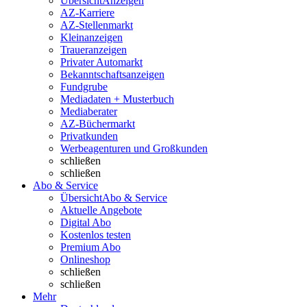
Übersicht
Anzeigen
AZ-Karriere
AZ-Stellenmarkt
Kleinanzeigen
Traueranzeigen
Privater Automarkt
Bekanntschaftsanzeigen
Fundgrube
Mediadaten + Musterbuch
Mediaberater
AZ-Büchermarkt
Privatkunden
Werbeagenturen und Großkunden
schließen
schließen
Abo & Service
Übersicht
Abo & Service
Aktuelle Angebote
Digital Abo
Kostenlos testen
Premium Abo
Onlineshop
schließen
schließen
Mehr