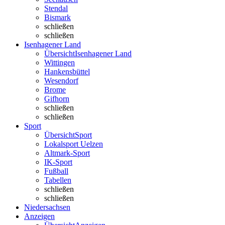
Stendal
Bismark
schließen
schließen
Isenhagener Land
Übersicht
Isenhagener Land
Wittingen
Hankensbüttel
Wesendorf
Brome
Gifhorn
schließen
schließen
Sport
Übersicht
Sport
Lokalsport Uelzen
Altmark-Sport
IK-Sport
Fußball
Tabellen
schließen
schließen
Niedersachsen
Anzeigen