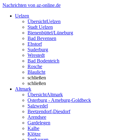
Nachrichten von az-online.de
Uelzen
Übersicht
Uelzen
Stadt Uelzen
Bienenbüttel/Lüneburg
Bad Bevensen
Ebstorf
Suderburg
Wrestedt
Bad Bodenteich
Rosche
Blaulicht
schließen
schließen
Altmark
Übersicht
Altmark
Osterburg - Arneburg-Goldbeck
Salzwedel
Beetzendorf-Diesdorf
Arendsee
Gardelegen
Kalbe
Klötze
Seehausen