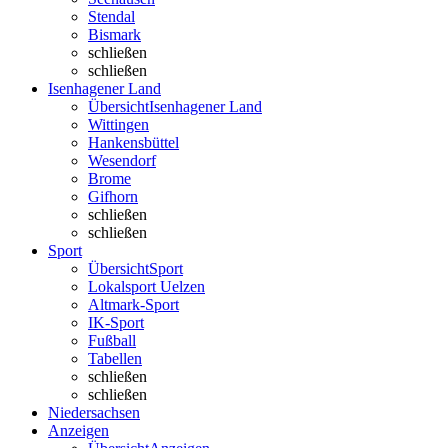
Stendal
Bismark
schließen
schließen
Isenhagener Land
Übersicht
Isenhagener Land
Wittingen
Hankensbüttel
Wesendorf
Brome
Gifhorn
schließen
schließen
Sport
Übersicht
Sport
Lokalsport Uelzen
Altmark-Sport
IK-Sport
Fußball
Tabellen
schließen
schließen
Niedersachsen
Anzeigen