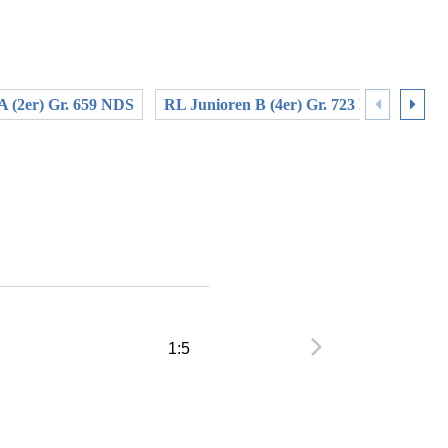
A (2er) Gr. 659 NDS
RL Junioren B (4er) Gr. 723 NDS
RL 
1:5