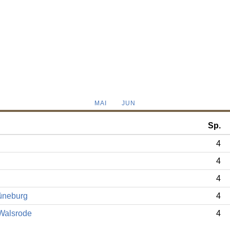
MAI
JUN
Sp.
4
4
4
üneburg
4
Walsrode
4