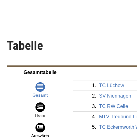
Tabelle
Gesamttabelle
1.
TC Lüchow
Gesamt
2.
SV Nienhagen
3.
TC RW Celle
Heim
4.
MTV Treubund L
5.
TC Eckernworth 
Auswärts