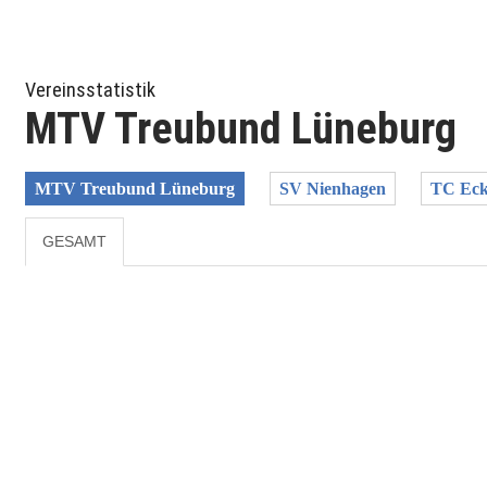
Vereinsstatistik
MTV Treubund Lüneburg
MTV Treubund Lüneburg
SV Nienhagen
TC Eck
GESAMT