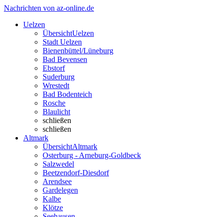
Nachrichten von az-online.de
Uelzen
Übersicht
Uelzen
Stadt Uelzen
Bienenbüttel/Lüneburg
Bad Bevensen
Ebstorf
Suderburg
Wrestedt
Bad Bodenteich
Rosche
Blaulicht
schließen
schließen
Altmark
Übersicht
Altmark
Osterburg - Arneburg-Goldbeck
Salzwedel
Beetzendorf-Diesdorf
Arendsee
Gardelegen
Kalbe
Klötze
Seehausen