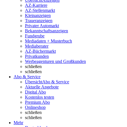
Übersicht
Anzeigen
AZ-Karriere
AZ-Stellenmarkt
Kleinanzeigen
Traueranzeigen
Privater Automarkt
Bekanntschaftsanzeigen
Fundgrube
Mediadaten + Musterbuch
Mediaberater
AZ-Büchermarkt
Privatkunden
Werbeagenturen und Großkunden
schließen
schließen
Abo & Service
Übersicht
Abo & Service
Aktuelle Angebote
Digital Abo
Kostenlos testen
Premium Abo
Onlineshop
schließen
schließen
Mehr