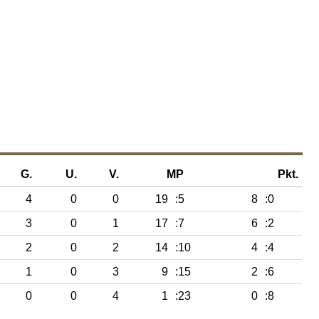
G.
U.
V.
MP
Pkt.
4
0
0
19
:5
8
:0
3
0
1
17
:7
6
:2
2
0
2
14
:10
4
:4
1
0
3
9
:15
2
:6
0
0
4
1
:23
0
:8