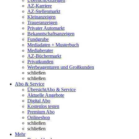
Übersicht
Anzeigen
AZ-Karriere
AZ-Stellenmarkt
Kleinanzeigen
Traueranzeigen
Privater Automarkt
Bekanntschaftsanzeigen
Fundgrube
Mediadaten + Musterbuch
Mediaberater
AZ-Büchermarkt
Privatkunden
Werbeagenturen und Großkunden
schließen
schließen
Abo & Service
Übersicht
Abo & Service
Aktuelle Angebote
Digital Abo
Kostenlos testen
Premium Abo
Onlineshop
schließen
schließen
Mehr