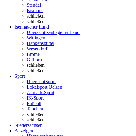
Stendal
Bismark
schließen
schließen
Isenhagener Land
Übersicht
Isenhagener Land
Wittingen
Hankensbüttel
Wesendorf
Brome
Gifhorn
schließen
schließen
Sport
Übersicht
Sport
Lokalsport Uelzen
Altmark-Sport
IK-Sport
Fußball
Tabellen
schließen
schließen
Niedersachsen
Anzeigen