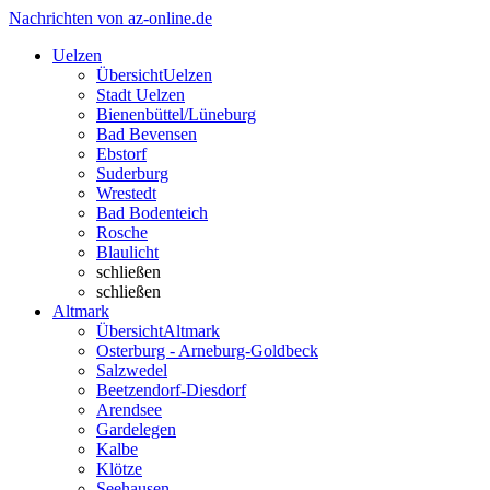
Nachrichten von az-online.de
Uelzen
Übersicht
Uelzen
Stadt Uelzen
Bienenbüttel/Lüneburg
Bad Bevensen
Ebstorf
Suderburg
Wrestedt
Bad Bodenteich
Rosche
Blaulicht
schließen
schließen
Altmark
Übersicht
Altmark
Osterburg - Arneburg-Goldbeck
Salzwedel
Beetzendorf-Diesdorf
Arendsee
Gardelegen
Kalbe
Klötze
Seehausen