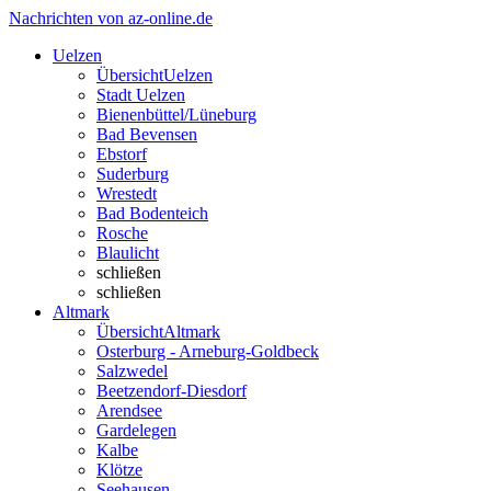
Nachrichten von az-online.de
Uelzen
Übersicht
Uelzen
Stadt Uelzen
Bienenbüttel/Lüneburg
Bad Bevensen
Ebstorf
Suderburg
Wrestedt
Bad Bodenteich
Rosche
Blaulicht
schließen
schließen
Altmark
Übersicht
Altmark
Osterburg - Arneburg-Goldbeck
Salzwedel
Beetzendorf-Diesdorf
Arendsee
Gardelegen
Kalbe
Klötze
Seehausen