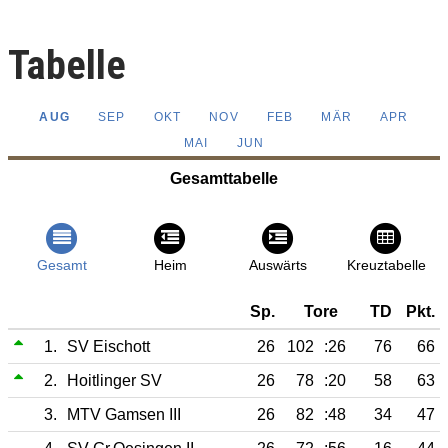
Tabelle
AUG
SEP
OKT
NOV
FEB
MÄR
APR
MAI
JUN
Gesamttabelle
Gesamt
Heim
Auswärts
Kreuztabelle
Sp.
Tore
TD
Pkt.
1.
SV Eischott
26
102
:26
76
66
2.
Hoitlinger SV
26
78
:20
58
63
3.
MTV Gamsen III
26
82
:48
34
47