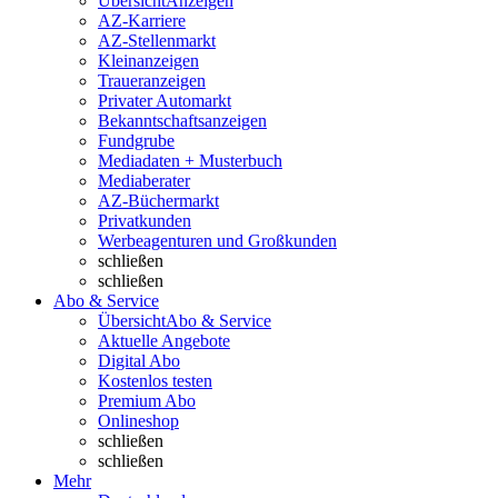
Übersicht
Anzeigen
AZ-Karriere
AZ-Stellenmarkt
Kleinanzeigen
Traueranzeigen
Privater Automarkt
Bekanntschaftsanzeigen
Fundgrube
Mediadaten + Musterbuch
Mediaberater
AZ-Büchermarkt
Privatkunden
Werbeagenturen und Großkunden
schließen
schließen
Abo & Service
Übersicht
Abo & Service
Aktuelle Angebote
Digital Abo
Kostenlos testen
Premium Abo
Onlineshop
schließen
schließen
Mehr