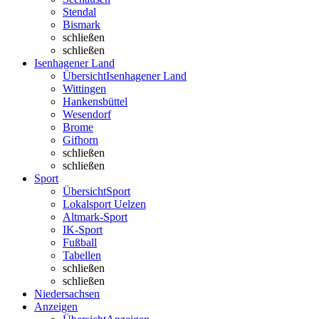
Stendal
Bismark
schließen
schließen
Isenhagener Land
Übersicht
Isenhagener Land
Wittingen
Hankensbüttel
Wesendorf
Brome
Gifhorn
schließen
schließen
Sport
Übersicht
Sport
Lokalsport Uelzen
Altmark-Sport
IK-Sport
Fußball
Tabellen
schließen
schließen
Niedersachsen
Anzeigen