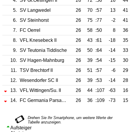
4.
SV Gr.Oesingen II
26
72
:56
16
44
5.
SV Langwedel
26
70
:57
13
41
6.
SV Steinhorst
26
75
:77
-2
41
7.
FC Oerrel
26
58
:50
8
36
8.
VFL Knesebeck II
26
43
:61
-18
35
9.
SV Teutonia Tiddische
26
50
:64
-14
33
10.
SV Hagen-Mahnburg
26
39
:54
-15
30
11.
TSV Brechtorf II
26
51
:57
-6
29
12.
Wesendorfer SC II
26
39
:53
-14
28
13.
VFL Wittingen/Su. II
26
44
:107
-63
16
14.
FC Germania Parsau II
26
36
:109
-73
15
Aufsteiger