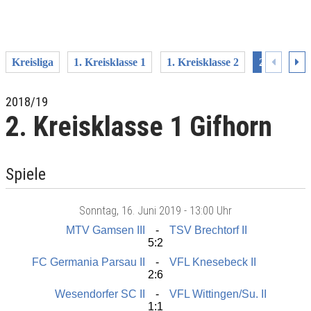
Kreisliga
1. Kreisklasse 1
1. Kreisklasse 2
2. Kreiskla
2018/19
2. Kreisklasse 1 Gifhorn
Spiele
Sonntag
, 16. Juni 2019 -
13:00 Uhr
MTV Gamsen III
TSV Brechtorf II
5:2
FC Germania Parsau II
VFL Knesebeck II
2:6
Wesendorfer SC II
VFL Wittingen/Su. II
1:1