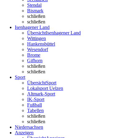
Stendal
Bismark
schließen
schließen
Isenhagener Land
Übersicht
Isenhagener Land
Wittingen
Hankensbüttel
Wesendorf
Brome
Gifhorn
schließen
schließen
Sport
Übersicht
Sport
Lokalsport Uelzen
Altmark-Sport
IK-Sport
Fußball
Tabellen
schließen
schließen
Niedersachsen
Anzeigen