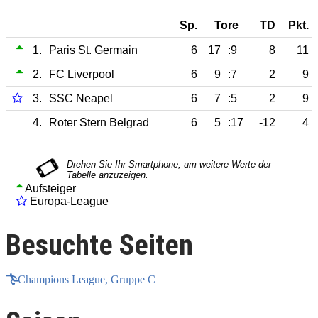
Sp.
Tore
TD
Pkt.
1.
Paris St. Germain
6
17
:9
8
11
2.
FC Liverpool
6
9
:7
2
9
3.
SSC Neapel
6
7
:5
2
9
4.
Roter Stern Belgrad
6
5
:17
-12
4
Aufsteiger
Europa-League
Besuchte Seiten
Champions League, Gruppe C