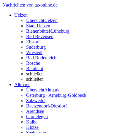
Nachrichten von az-online.de
Uelzen
Übersicht
Uelzen
Stadt Uelzen
Bienenbüttel/Lüneburg
Bad Bevensen
Ebstorf
Suderburg
Wrestedt
Bad Bodenteich
Rosche
Blaulicht
schließen
schließen
Altmark
Übersicht
Altmark
Osterburg - Arneburg-Goldbeck
Salzwedel
Beetzendorf-Diesdorf
Arendsee
Gardelegen
Kalbe
Klötze
Seehausen