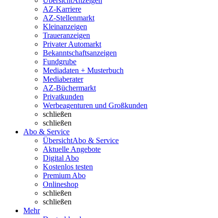
Übersicht
Anzeigen
AZ-Karriere
AZ-Stellenmarkt
Kleinanzeigen
Traueranzeigen
Privater Automarkt
Bekanntschaftsanzeigen
Fundgrube
Mediadaten + Musterbuch
Mediaberater
AZ-Büchermarkt
Privatkunden
Werbeagenturen und Großkunden
schließen
schließen
Abo & Service
Übersicht
Abo & Service
Aktuelle Angebote
Digital Abo
Kostenlos testen
Premium Abo
Onlineshop
schließen
schließen
Mehr