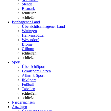
Stendal
Bismark
schließen
schließen
Isenhagener Land
Übersicht
Isenhagener Land
Wittingen
Hankensbüttel
Wesendorf
Brome
Gifhorn
schließen
schließen
Sport
Übersicht
Sport
Lokalsport Uelzen
Altmark-Sport
IK-Sport
Fußball
Tabellen
schließen
schließen
Niedersachsen
Anzeigen