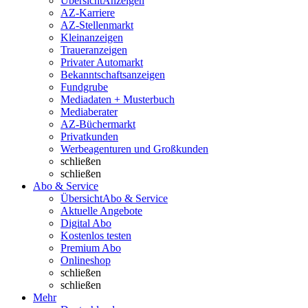
Übersicht
Anzeigen
AZ-Karriere
AZ-Stellenmarkt
Kleinanzeigen
Traueranzeigen
Privater Automarkt
Bekanntschaftsanzeigen
Fundgrube
Mediadaten + Musterbuch
Mediaberater
AZ-Büchermarkt
Privatkunden
Werbeagenturen und Großkunden
schließen
schließen
Abo & Service
Übersicht
Abo & Service
Aktuelle Angebote
Digital Abo
Kostenlos testen
Premium Abo
Onlineshop
schließen
schließen
Mehr