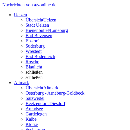
Nachrichten von az-online.de
Uelzen
Übersicht
Uelzen
Stadt Uelzen
Bienenbüttel/Lüneburg
Bad Bevensen
Ebstorf
Suderburg
Wrestedt
Bad Bodenteich
Rosche
Blaulicht
schließen
schließen
Altmark
Übersicht
Altmark
Osterburg - Arneburg-Goldbeck
Salzwedel
Beetzendorf-Diesdorf
Arendsee
Gardelegen
Kalbe
Klötze
Seehausen