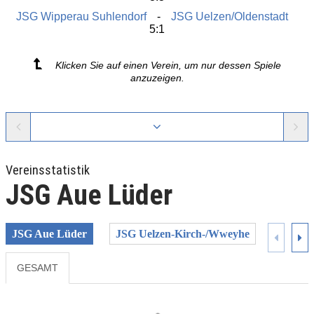
JSG Wipperau Suhlendorf
JSG Uelzen/Oldenstadt
5:1
Klicken Sie auf einen Verein, um nur dessen Spiele
anzuzeigen.
Vereinsstatistik
JSG Aue Lüder
JSG Aue Lüder
JSG Uelzen-Kirch-/Wweyhe
JSG Ue
GESAMT
Previous
Next