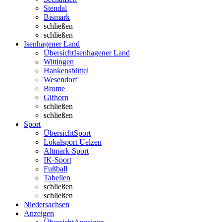
Stendal
Bismark
schließen
schließen
Isenhagener Land
Übersicht
Isenhagener Land
Wittingen
Hankensbüttel
Wesendorf
Brome
Gifhorn
schließen
schließen
Sport
Übersicht
Sport
Lokalsport Uelzen
Altmark-Sport
IK-Sport
Fußball
Tabellen
schließen
schließen
Niedersachsen
Anzeigen