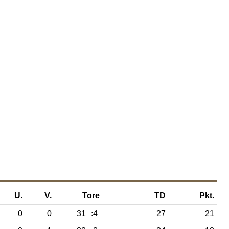
U.
V.
Tore
TD
Pkt.
0
0
31
:4
27
21