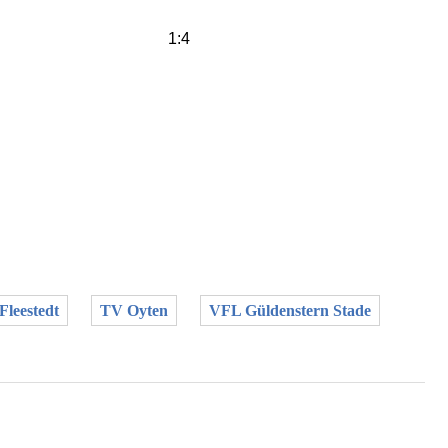
1:4
Fleestedt
TV Oyten
VFL Güldenstern Stade