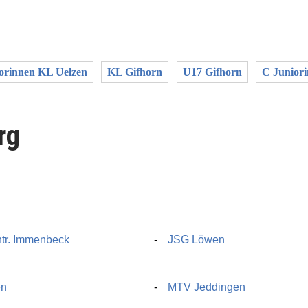
orinnen KL Uelzen
KL Gifhorn
U17 Gifhorn
C Junior
rg
tr. Immenbeck
JSG Löwen
en
MTV Jeddingen