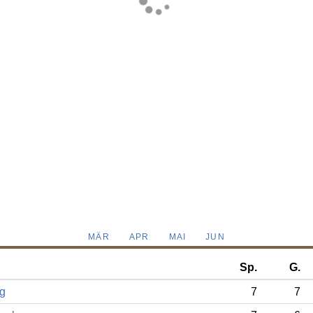
MÄR
APR
MAI
JUN
Sp.
G.
rg
7
7