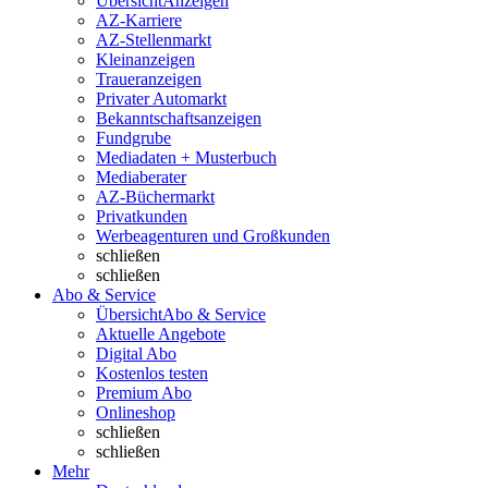
Übersicht
Anzeigen
AZ-Karriere
AZ-Stellenmarkt
Kleinanzeigen
Traueranzeigen
Privater Automarkt
Bekanntschaftsanzeigen
Fundgrube
Mediadaten + Musterbuch
Mediaberater
AZ-Büchermarkt
Privatkunden
Werbeagenturen und Großkunden
schließen
schließen
Abo & Service
Übersicht
Abo & Service
Aktuelle Angebote
Digital Abo
Kostenlos testen
Premium Abo
Onlineshop
schließen
schließen
Mehr