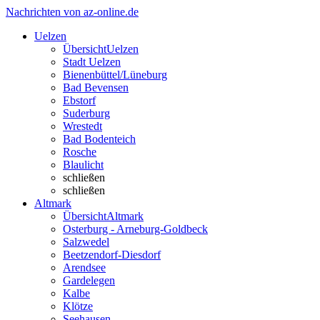
Nachrichten von az-online.de
Uelzen
Übersicht
Uelzen
Stadt Uelzen
Bienenbüttel/Lüneburg
Bad Bevensen
Ebstorf
Suderburg
Wrestedt
Bad Bodenteich
Rosche
Blaulicht
schließen
schließen
Altmark
Übersicht
Altmark
Osterburg - Arneburg-Goldbeck
Salzwedel
Beetzendorf-Diesdorf
Arendsee
Gardelegen
Kalbe
Klötze
Seehausen