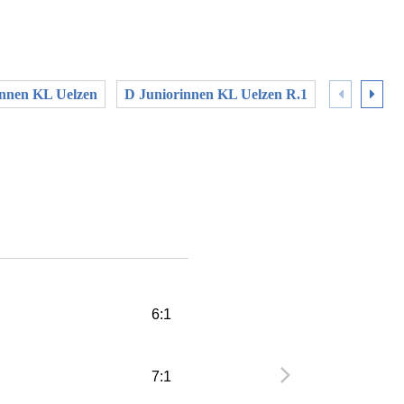
innen KL Uelzen
D Juniorinnen KL Uelzen R.1
D Juniorin
6:1
7:1