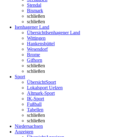
Stendal
Bismark
schließen
schließen
Isenhagener Land
Übersicht
Isenhagener Land
Wittingen
Hankensbüttel
Wesendorf
Brome
Gifhorn
schließen
schließen
Sport
Übersicht
Sport
Lokalsport Uelzen
Altmark-Sport
IK-Sport
Fußball
Tabellen
schließen
schließen
Niedersachsen
Anzeigen