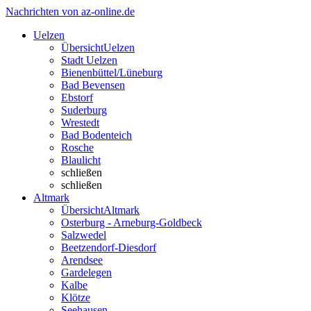
Nachrichten von az-online.de
Uelzen
Übersicht
Uelzen
Stadt Uelzen
Bienenbüttel/Lüneburg
Bad Bevensen
Ebstorf
Suderburg
Wrestedt
Bad Bodenteich
Rosche
Blaulicht
schließen
schließen
Altmark
Übersicht
Altmark
Osterburg - Arneburg-Goldbeck
Salzwedel
Beetzendorf-Diesdorf
Arendsee
Gardelegen
Kalbe
Klötze
Seehausen