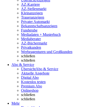
Übersicht
Anzeigen
AZ-Karriere
AZ-Stellenmarkt
Kleinanzeigen
Traueranzeigen
Privater Automarkt
Bekanntschaftsanzeigen
Fundgrube
Mediadaten + Musterbuch
Mediaberater
AZ-Büchermarkt
Privatkunden
Werbeagenturen und Großkunden
schließen
schließen
Abo & Service
Übersicht
Abo & Service
Aktuelle Angebote
Digital Abo
Kostenlos testen
Premium Abo
Onlineshop
schließen
schließen
Mehr