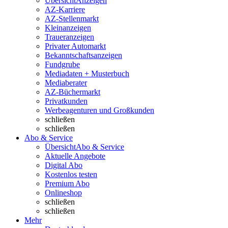
Übersicht
Anzeigen
AZ-Karriere
AZ-Stellenmarkt
Kleinanzeigen
Traueranzeigen
Privater Automarkt
Bekanntschaftsanzeigen
Fundgrube
Mediadaten + Musterbuch
Mediaberater
AZ-Büchermarkt
Privatkunden
Werbeagenturen und Großkunden
schließen
schließen
Abo & Service
Übersicht
Abo & Service
Aktuelle Angebote
Digital Abo
Kostenlos testen
Premium Abo
Onlineshop
schließen
schließen
Mehr