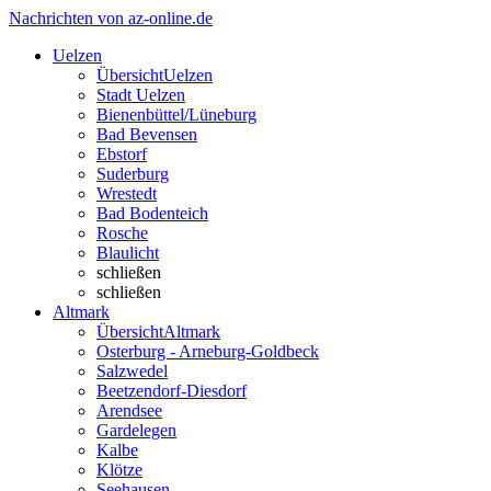
Nachrichten von az-online.de
Uelzen
Übersicht
Uelzen
Stadt Uelzen
Bienenbüttel/Lüneburg
Bad Bevensen
Ebstorf
Suderburg
Wrestedt
Bad Bodenteich
Rosche
Blaulicht
schließen
schließen
Altmark
Übersicht
Altmark
Osterburg - Arneburg-Goldbeck
Salzwedel
Beetzendorf-Diesdorf
Arendsee
Gardelegen
Kalbe
Klötze
Seehausen