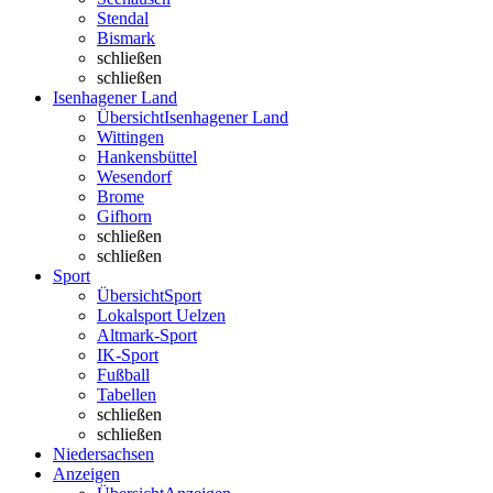
Stendal
Bismark
schließen
schließen
Isenhagener Land
Übersicht
Isenhagener Land
Wittingen
Hankensbüttel
Wesendorf
Brome
Gifhorn
schließen
schließen
Sport
Übersicht
Sport
Lokalsport Uelzen
Altmark-Sport
IK-Sport
Fußball
Tabellen
schließen
schließen
Niedersachsen
Anzeigen