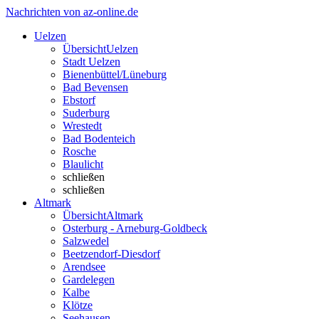
Nachrichten von az-online.de
Uelzen
Übersicht
Uelzen
Stadt Uelzen
Bienenbüttel/Lüneburg
Bad Bevensen
Ebstorf
Suderburg
Wrestedt
Bad Bodenteich
Rosche
Blaulicht
schließen
schließen
Altmark
Übersicht
Altmark
Osterburg - Arneburg-Goldbeck
Salzwedel
Beetzendorf-Diesdorf
Arendsee
Gardelegen
Kalbe
Klötze
Seehausen