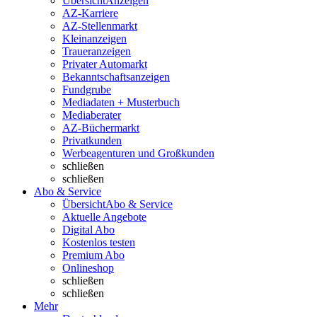
Übersicht
Anzeigen
AZ-Karriere
AZ-Stellenmarkt
Kleinanzeigen
Traueranzeigen
Privater Automarkt
Bekanntschaftsanzeigen
Fundgrube
Mediadaten + Musterbuch
Mediaberater
AZ-Büchermarkt
Privatkunden
Werbeagenturen und Großkunden
schließen
schließen
Abo & Service
Übersicht
Abo & Service
Aktuelle Angebote
Digital Abo
Kostenlos testen
Premium Abo
Onlineshop
schließen
schließen
Mehr