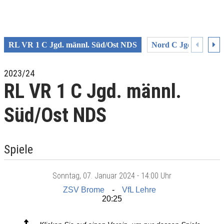
RL VR 1 C Jgd. männl. Süd/Ost NDS
Nord C Jgd. Süd/Ost
2023/24
RL VR 1 C Jgd. männl.
Süd/Ost NDS
Spiele
Sonntag
, 07. Januar 2024 -
14:00 Uhr
ZSV Brome
VfL Lehre
20:25