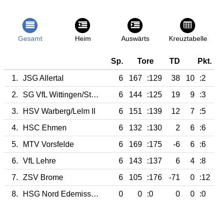
Gesamt
Heim
Auswärts
Kreuztabelle
Sp.
Tore
TD
Pkt.
1.
JSG Allertal
6
167
:129
38
10
:2
2.
SG VfL Wittingen/Stöcken
6
144
:125
19
9
:3
3.
HSV Warberg/Lelm II
6
151
:139
12
7
:5
4.
HSC Ehmen
6
132
:130
2
6
:6
5.
MTV Vorsfelde
6
169
:175
-6
6
:6
6.
VfL Lehre
6
143
:137
6
4
:8
7.
ZSV Brome
6
105
:176
-71
0
:12
8.
HSG Nord Edemissen/Uetze II
0
0
:0
0
0
:0