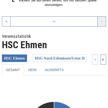
Klicken Sie auf einen Verein, um nur dessen Spiele
anzuzeigen.
Vereinsstatistik
HSC Ehmen
HSC Ehmen
HSG Nord Edemissen/Uetze II
HSV Wa
GESAMT
HEIM
AUSWÄRTS
Previous
Next