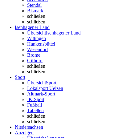
Stendal
Bismark
schließen
schließen
Isenhagener Land
Übersicht
Isenhagener Land
Wittingen
Hankensbüttel
Wesendorf
Brome
Gifhorn
schließen
schließen
Sport
Übersicht
Sport
Lokalsport Uelzen
Altmark-Sport
IK-Sport
Fußball
Tabellen
schließen
schließen
Niedersachsen
Anzeigen