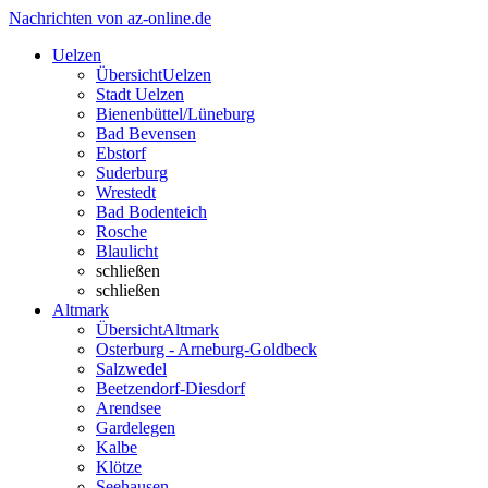
Nachrichten von az-online.de
Uelzen
Übersicht
Uelzen
Stadt Uelzen
Bienenbüttel/Lüneburg
Bad Bevensen
Ebstorf
Suderburg
Wrestedt
Bad Bodenteich
Rosche
Blaulicht
schließen
schließen
Altmark
Übersicht
Altmark
Osterburg - Arneburg-Goldbeck
Salzwedel
Beetzendorf-Diesdorf
Arendsee
Gardelegen
Kalbe
Klötze
Seehausen