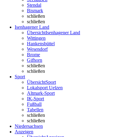
Stendal
Bismark
schließen
schließen
Isenhagener Land
Übersicht
Isenhagener Land
Wittingen
Hankensbüttel
Wesendorf
Brome
Gifhorn
schließen
schließen
Sport
Übersicht
Sport
Lokalsport Uelzen
Altmark-Sport
IK-Sport
Fußball
Tabellen
schließen
schließen
Niedersachsen
Anzeigen