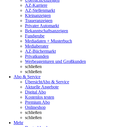
Übersicht
Anzeigen
AZ-Karriere
AZ-Stellenmarkt
Kleinanzeigen
Traueranzeigen
Privater Automarkt
Bekanntschaftsanzeigen
Fundgrube
Mediadaten + Musterbuch
Mediaberater
AZ-Büchermarkt
Privatkunden
Werbeagenturen und Großkunden
schließen
schließen
Abo & Service
Übersicht
Abo & Service
Aktuelle Angebote
Digital Abo
Kostenlos testen
Premium Abo
Onlineshop
schließen
schließen
Mehr