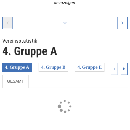
anzuzeigen.
Vereinsstatistik
4. Gruppe A
4. Gruppe A
4. Gruppe B
4. Gruppe E
4. Grup
GESAMT
Previous
Next