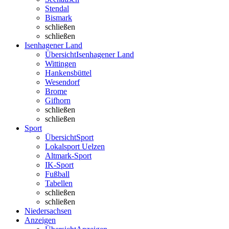
Stendal
Bismark
schließen
schließen
Isenhagener Land
Übersicht
Isenhagener Land
Wittingen
Hankensbüttel
Wesendorf
Brome
Gifhorn
schließen
schließen
Sport
Übersicht
Sport
Lokalsport Uelzen
Altmark-Sport
IK-Sport
Fußball
Tabellen
schließen
schließen
Niedersachsen
Anzeigen