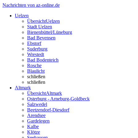
Nachrichten von az-online.de
Uelzen
Übersicht
Uelzen
Stadt Uelzen
Bienenbüttel/Lüneburg
Bad Bevensen
Ebstorf
Suderburg
Wrestedt
Bad Bodenteich
Rosche
Blaulicht
schließen
schließen
Altmark
Übersicht
Altmark
Osterburg - Arneburg-Goldbeck
Salzwedel
Beetzendorf-Diesdorf
Arendsee
Gardelegen
Kalbe
Klötze
Seehausen