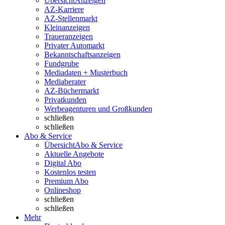
Übersicht
Anzeigen
AZ-Karriere
AZ-Stellenmarkt
Kleinanzeigen
Traueranzeigen
Privater Automarkt
Bekanntschaftsanzeigen
Fundgrube
Mediadaten + Musterbuch
Mediaberater
AZ-Büchermarkt
Privatkunden
Werbeagenturen und Großkunden
schließen
schließen
Abo & Service
Übersicht
Abo & Service
Aktuelle Angebote
Digital Abo
Kostenlos testen
Premium Abo
Onlineshop
schließen
schließen
Mehr