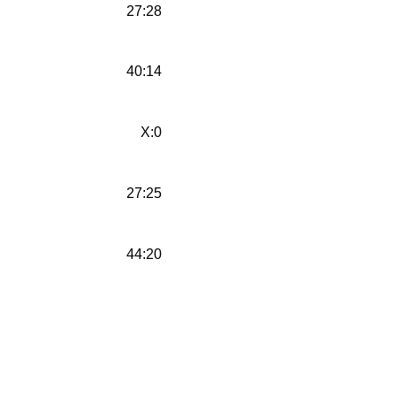
27:28
40:14
X:0
27:25
44:20