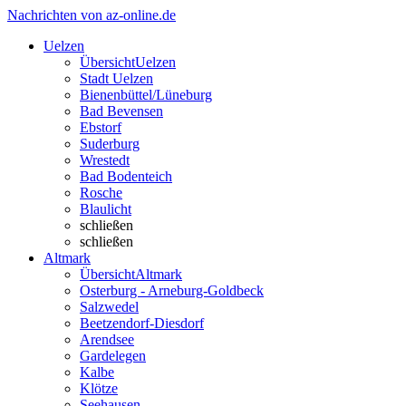
Nachrichten von az-online.de
Uelzen
Übersicht
Uelzen
Stadt Uelzen
Bienenbüttel/Lüneburg
Bad Bevensen
Ebstorf
Suderburg
Wrestedt
Bad Bodenteich
Rosche
Blaulicht
schließen
schließen
Altmark
Übersicht
Altmark
Osterburg - Arneburg-Goldbeck
Salzwedel
Beetzendorf-Diesdorf
Arendsee
Gardelegen
Kalbe
Klötze
Seehausen