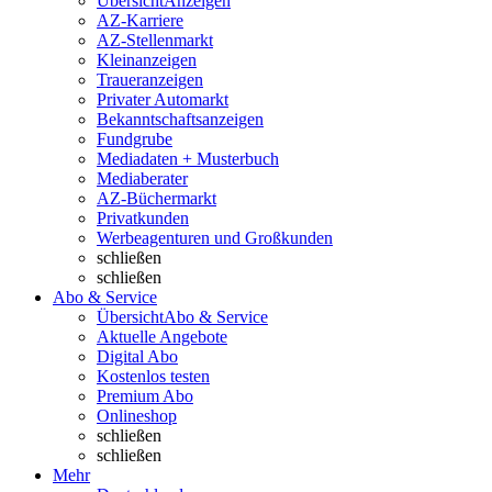
Übersicht
Anzeigen
AZ-Karriere
AZ-Stellenmarkt
Kleinanzeigen
Traueranzeigen
Privater Automarkt
Bekanntschaftsanzeigen
Fundgrube
Mediadaten + Musterbuch
Mediaberater
AZ-Büchermarkt
Privatkunden
Werbeagenturen und Großkunden
schließen
schließen
Abo & Service
Übersicht
Abo & Service
Aktuelle Angebote
Digital Abo
Kostenlos testen
Premium Abo
Onlineshop
schließen
schließen
Mehr