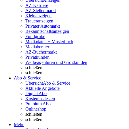
Übersicht
Anzeigen
AZ-Karriere
AZ-Stellenmarkt
Kleinanzeigen
Traueranzeigen
Privater Automarkt
Bekanntschaftsanzeigen
Fundgrube
Mediadaten + Musterbuch
Mediaberater
AZ-Büchermarkt
Privatkunden
Werbeagenturen und Großkunden
schließen
schließen
Abo & Service
Übersicht
Abo & Service
Aktuelle Angebote
Digital Abo
Kostenlos testen
Premium Abo
Onlineshop
schließen
schließen
Mehr