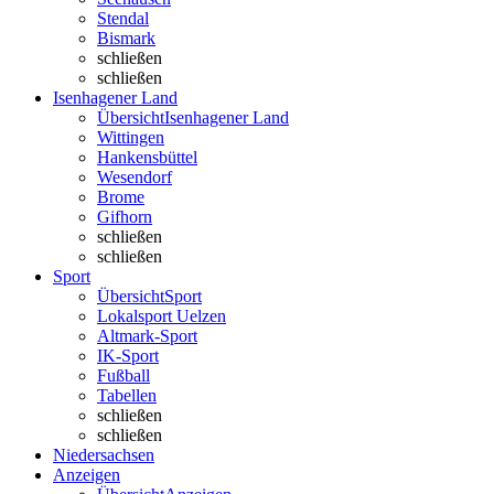
Stendal
Bismark
schließen
schließen
Isenhagener Land
Übersicht
Isenhagener Land
Wittingen
Hankensbüttel
Wesendorf
Brome
Gifhorn
schließen
schließen
Sport
Übersicht
Sport
Lokalsport Uelzen
Altmark-Sport
IK-Sport
Fußball
Tabellen
schließen
schließen
Niedersachsen
Anzeigen