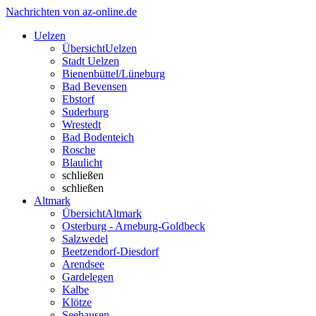
Nachrichten von az-online.de
Uelzen
Übersicht
Uelzen
Stadt Uelzen
Bienenbüttel/Lüneburg
Bad Bevensen
Ebstorf
Suderburg
Wrestedt
Bad Bodenteich
Rosche
Blaulicht
schließen
schließen
Altmark
Übersicht
Altmark
Osterburg - Arneburg-Goldbeck
Salzwedel
Beetzendorf-Diesdorf
Arendsee
Gardelegen
Kalbe
Klötze
Seehausen