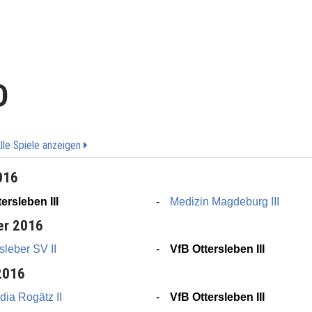
D
lle Spiele anzeigen
016
ersleben III
Medizin Magdeburg III
er 2016
leber SV II
VfB Ottersleben III
2016
ia Rogätz II
VfB Ottersleben III