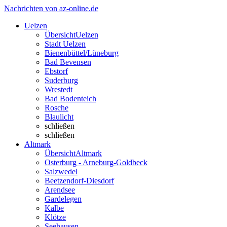
Nachrichten von az-online.de
Uelzen
Übersicht
Uelzen
Stadt Uelzen
Bienenbüttel/Lüneburg
Bad Bevensen
Ebstorf
Suderburg
Wrestedt
Bad Bodenteich
Rosche
Blaulicht
schließen
schließen
Altmark
Übersicht
Altmark
Osterburg - Arneburg-Goldbeck
Salzwedel
Beetzendorf-Diesdorf
Arendsee
Gardelegen
Kalbe
Klötze
Seehausen