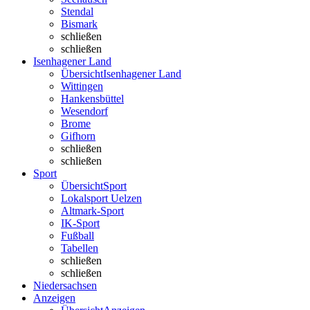
Stendal
Bismark
schließen
schließen
Isenhagener Land
Übersicht
Isenhagener Land
Wittingen
Hankensbüttel
Wesendorf
Brome
Gifhorn
schließen
schließen
Sport
Übersicht
Sport
Lokalsport Uelzen
Altmark-Sport
IK-Sport
Fußball
Tabellen
schließen
schließen
Niedersachsen
Anzeigen