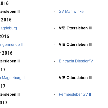
2016
ersleben III
SV Mahlwinkel
 2016
Magdeburg
VfB Ottersleben III
 2016
ngermünde II
VfB Ottersleben III
r 2016
ersleben III
Eintracht Diesdorf V
017
 Magdeburg III
VfB Ottersleben III
017
ersleben III
Fermersleber SV II
2017