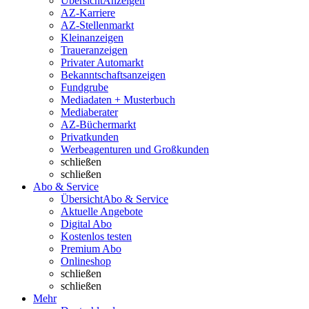
Übersicht
Anzeigen
AZ-Karriere
AZ-Stellenmarkt
Kleinanzeigen
Traueranzeigen
Privater Automarkt
Bekanntschaftsanzeigen
Fundgrube
Mediadaten + Musterbuch
Mediaberater
AZ-Büchermarkt
Privatkunden
Werbeagenturen und Großkunden
schließen
schließen
Abo & Service
Übersicht
Abo & Service
Aktuelle Angebote
Digital Abo
Kostenlos testen
Premium Abo
Onlineshop
schließen
schließen
Mehr