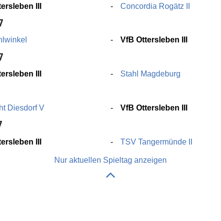
ersleben III
Concordia Rogätz II
7
lwinkel
VfB Ottersleben III
7
ersleben III
Stahl Magdeburg
7
ht Diesdorf V
VfB Ottersleben III
7
ersleben III
TSV Tangermünde II
Nur aktuellen Spieltag anzeigen