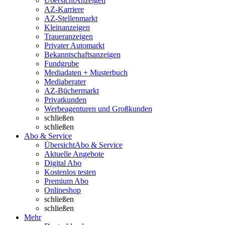
Übersicht
Anzeigen
AZ-Karriere
AZ-Stellenmarkt
Kleinanzeigen
Traueranzeigen
Privater Automarkt
Bekanntschaftsanzeigen
Fundgrube
Mediadaten + Musterbuch
Mediaberater
AZ-Büchermarkt
Privatkunden
Werbeagenturen und Großkunden
schließen
schließen
Abo & Service
Übersicht
Abo & Service
Aktuelle Angebote
Digital Abo
Kostenlos testen
Premium Abo
Onlineshop
schließen
schließen
Mehr