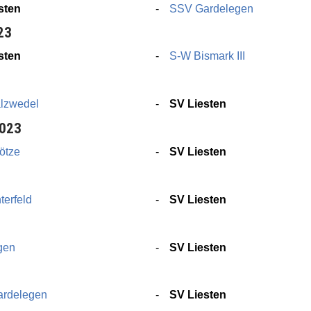
sten
SSV Gardelegen
23
sten
S-W Bismark III
lzwedel
SV Liesten
2023
ötze
SV Liesten
terfeld
SV Liesten
gen
SV Liesten
ardelegen
SV Liesten