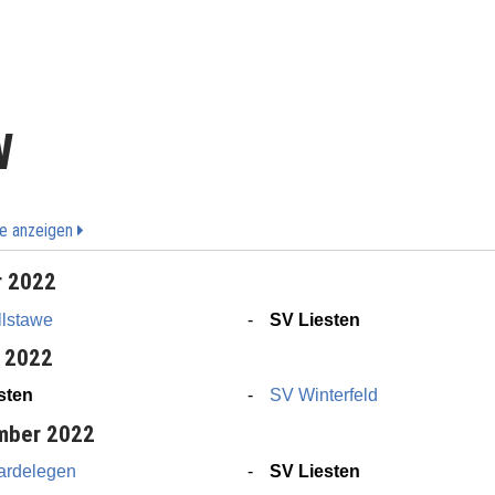
W
le anzeigen
r 2022
lstawe
SV Liesten
r 2022
sten
SV Winterfeld
mber 2022
rdelegen
SV Liesten