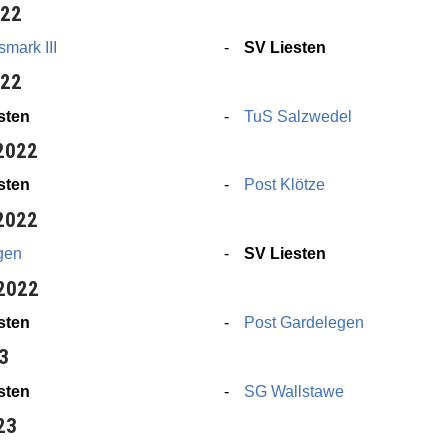
022
mark III
SV Liesten
022
sten
TuS Salzwedel
 2022
sten
Post Klötze
 2022
gen
SV Liesten
 2022
sten
Post Gardelegen
23
sten
SG Wallstawe
23