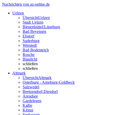
Nachrichten von az-online.de
Uelzen
Übersicht
Uelzen
Stadt Uelzen
Bienenbüttel/Lüneburg
Bad Bevensen
Ebstorf
Suderburg
Wrestedt
Bad Bodenteich
Rosche
Blaulicht
schließen
schließen
Altmark
Übersicht
Altmark
Osterburg - Arneburg-Goldbeck
Salzwedel
Beetzendorf-Diesdorf
Arendsee
Gardelegen
Kalbe
Klötze
Seehausen