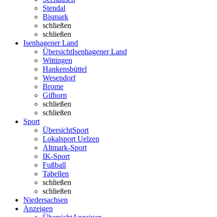
Stendal
Bismark
schließen
schließen
Isenhagener Land
Übersicht
Isenhagener Land
Wittingen
Hankensbüttel
Wesendorf
Brome
Gifhorn
schließen
schließen
Sport
Übersicht
Sport
Lokalsport Uelzen
Altmark-Sport
IK-Sport
Fußball
Tabellen
schließen
schließen
Niedersachsen
Anzeigen