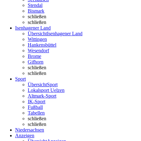
Stendal
Bismark
schließen
schließen
Isenhagener Land
Übersicht
Isenhagener Land
Wittingen
Hankensbüttel
Wesendorf
Brome
Gifhorn
schließen
schließen
Sport
Übersicht
Sport
Lokalsport Uelzen
Altmark-Sport
IK-Sport
Fußball
Tabellen
schließen
schließen
Niedersachsen
Anzeigen