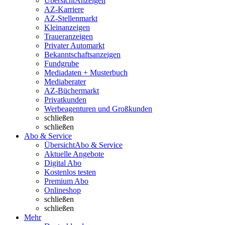
Übersicht
Anzeigen
AZ-Karriere
AZ-Stellenmarkt
Kleinanzeigen
Traueranzeigen
Privater Automarkt
Bekanntschaftsanzeigen
Fundgrube
Mediadaten + Musterbuch
Mediaberater
AZ-Büchermarkt
Privatkunden
Werbeagenturen und Großkunden
schließen
schließen
Abo & Service
Übersicht
Abo & Service
Aktuelle Angebote
Digital Abo
Kostenlos testen
Premium Abo
Onlineshop
schließen
schließen
Mehr