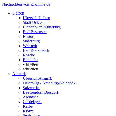
Nachrichten von az-online.de
Uelzen
Übersicht
Uelzen
Stadt Uelzen
Bienenbüttel/Lüneburg
Bad Bevensen
Ebstorf
Suderburg
Wrestedt
Bad Bodenteich
Rosche
Blaulicht
schließen
schließen
Altmark
Übersicht
Altmark
Osterburg - Arneburg-Goldbeck
Salzwedel
Beetzendorf-Diesdorf
Arendsee
Gardelegen
Kalbe
Klötze
Seehausen