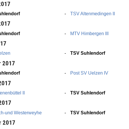
2017
hlendorf
TSV Altenmedingen II
2017
hlendorf
MTV Himbergen III
017
elzen
TSV Suhlendorf
r 2017
hlendorf
Post SV Uelzen IV
 2017
nenbüttel II
TSV Suhlendorf
 2017
ch-und Westerweyhe
TSV Suhlendorf
r 2017