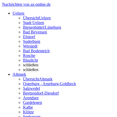
Nachrichten von az-online.de
Uelzen
Übersicht
Uelzen
Stadt Uelzen
Bienenbüttel/Lüneburg
Bad Bevensen
Ebstorf
Suderburg
Wrestedt
Bad Bodenteich
Rosche
Blaulicht
schließen
schließen
Altmark
Übersicht
Altmark
Osterburg - Arneburg-Goldbeck
Salzwedel
Beetzendorf-Diesdorf
Arendsee
Gardelegen
Kalbe
Klötze
Seehausen