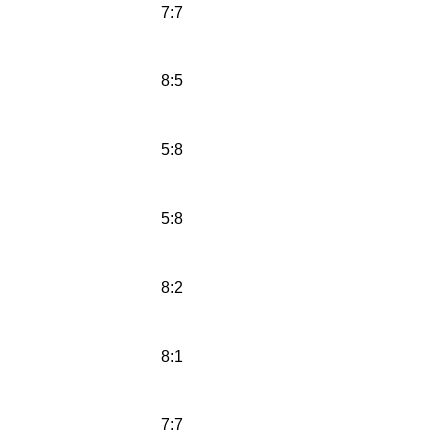
7:7
8:5
5:8
5:8
8:2
8:1
7:7