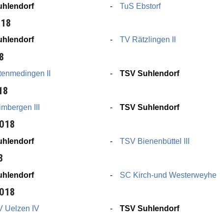
hlendorf
TuS Ebstorf
018
hlendorf
TV Rätzlingen II
18
tenmedingen II
TSV Suhlendorf
18
mbergen III
TSV Suhlendorf
2018
hlendorf
TSV Bienenbüttel III
8
hlendorf
SC Kirch-und Westerweyhe
2018
V Uelzen IV
TSV Suhlendorf