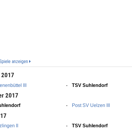
 Spiele anzeigen
r 2017
nenbüttel III
TSV Suhlendorf
er 2017
hlendorf
Post SV Uelzen III
017
lingen II
TSV Suhlendorf