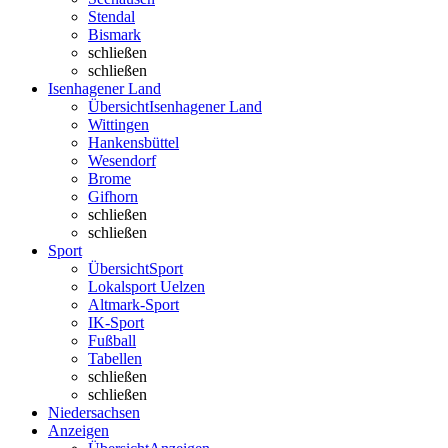
Stendal
Bismark
schließen
schließen
Isenhagener Land
Übersicht
Isenhagener Land
Wittingen
Hankensbüttel
Wesendorf
Brome
Gifhorn
schließen
schließen
Sport
Übersicht
Sport
Lokalsport Uelzen
Altmark-Sport
IK-Sport
Fußball
Tabellen
schließen
schließen
Niedersachsen
Anzeigen