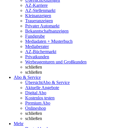
Übersicht
Anzeigen
AZ-Karriere
AZ-Stellenmarkt
Kleinanzeigen
Traueranzeigen
Privater Automarkt
Bekanntschaftsanzeigen
Fundgrube
Mediadaten + Musterbuch
Mediaberater
AZ-Büchermarkt
Privatkunden
Werbeagenturen und Großkunden
schließen
schließen
Abo & Service
Übersicht
Abo & Service
Aktuelle Angebote
Digital Abo
Kostenlos testen
Premium Abo
Onlineshop
schließen
schließen
Mehr