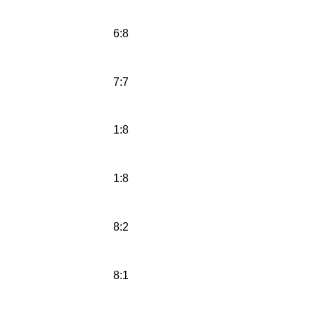
6:8
7:7
1:8
1:8
8:2
8:1