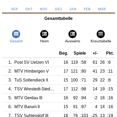
SEP
OKT
NOV
DEZ
JAN
FEB
MÄR
Gesamttabelle
Gesamt
Heim
Auswärts
Kreuztabelle
Beg.
Spiele
+/-
Pkt.
1.
Post SV Uelzen VI
16
119
:58
61
26
:6
2.
MTV Himbergen V
17
121
:80
41
23
:11
3.
TuS Soltendieck II
15
100
:71
29
22
:8
4.
TSV Wrestedt-Stederdorf II
17
112
:98
14
19
:15
5.
MTV Gerdau III
16
92
:94
-2
16
:16
6.
MTV Barum II
15
91
:87
4
14
:16
7.
TSV Suhlendorf III
16
76
:101
-25
13
:19