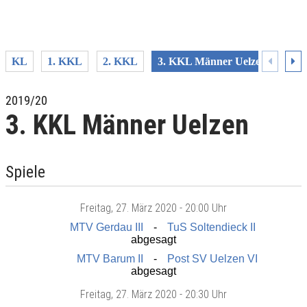
KL
1. KKL
2. KKL
3. KKL Männer Uelzen
4. 
2019/20
3. KKL Männer Uelzen
Spiele
Freitag
, 27. März 2020 -
20:00 Uhr
MTV Gerdau III
TuS Soltendieck II
abgesagt
MTV Barum II
Post SV Uelzen VI
abgesagt
Freitag
, 27. März 2020 -
20:30 Uhr