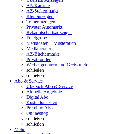
Übersicht
Anzeigen
AZ-Karriere
AZ-Stellenmarkt
Kleinanzeigen
Traueranzeigen
Privater Automarkt
Bekanntschaftsanzeigen
Fundgrube
Mediadaten + Musterbuch
Mediaberater
AZ-Büchermarkt
Privatkunden
Werbeagenturen und Großkunden
schließen
schließen
Abo & Service
Übersicht
Abo & Service
Aktuelle Angebote
Digital Abo
Kostenlos testen
Premium Abo
Onlineshop
schließen
schließen
Mehr