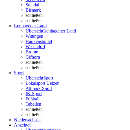
Stendal
Bismark
schließen
schließen
Isenhagener Land
Übersicht
Isenhagener Land
Wittingen
Hankensbüttel
Wesendorf
Brome
Gifhorn
schließen
schließen
Sport
Übersicht
Sport
Lokalsport Uelzen
Altmark-Sport
IK-Sport
Fußball
Tabellen
schließen
schließen
Niedersachsen
Anzeigen