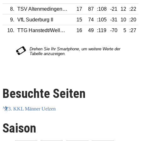
8.
TSV Altenmedingen IV
17
87
:108
-21
12
:22
9.
VfL Suderburg II
15
74
:105
-31
10
:20
10.
TTG Hanstedt/Wellendorf II
16
49
:119
-70
5
:27
Besuchte Seiten
3. KKL Männer Uelzen
Saison