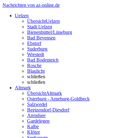
Nachrichten von az-online.de
Uelzen
Übersicht
Uelzen
Stadt Uelzen
Bienenbüttel/Lüneburg
Bad Bevensen
Ebstorf
Suderburg
Wrestedt
Bad Bodenteich
Rosche
Blaulicht
schließen
schließen
Altmark
Übersicht
Altmark
Osterburg - Arneburg-Goldbeck
Salzwedel
Beetzendorf-Diesdorf
Arendsee
Gardelegen
Kalbe
Klötze
Seehausen