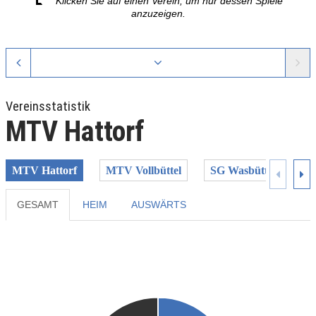
Klicken Sie auf einen Verein, um nur dessen Spiele
anzuzeigen.
Vereinsstatistik
MTV Hattorf
MTV Hattorf
MTV Vollbüttel
SG Wasbüttel/Isenbütt
GESAMT
HEIM
AUSWÄRTS
Previous
Next