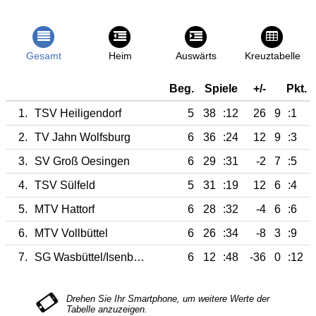
Gesamt
Heim
Auswärts
Kreuztabelle
Beg.
Spiele
+/-
Pkt.
1.
TSV Heiligendorf
5
38
:12
26
9
:1
2.
TV Jahn Wolfsburg
6
36
:24
12
9
:3
3.
SV Groß Oesingen
6
29
:31
-2
7
:5
4.
TSV Sülfeld
5
31
:19
12
6
:4
5.
MTV Hattorf
6
28
:32
-4
6
:6
6.
MTV Vollbüttel
6
26
:34
-8
3
:9
7.
SG Wasbüttel/Isenbüttel
6
12
:48
-36
0
:12