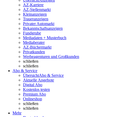
Übersicht
Anzeigen
AZ-Karriere
AZ-Stellenmarkt
Kleinanzeigen
Traueranzeigen
Privater Automarkt
Bekanntschaftsanzeigen
Fundgrube
Mediadaten + Musterbuch
Mediaberater
AZ-Büchermarkt
Privatkunden
Werbeagenturen und Großkunden
schließen
schließen
Abo & Service
Übersicht
Abo & Service
Aktuelle Angebote
Digital Abo
Kostenlos testen
Premium Abo
Onlineshop
schließen
schließen
Mehr