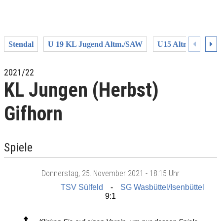
Stendal
U 19 KL Jugend Altm./SAW
U15 Altm./SAW
2021/22
KL Jungen (Herbst)
Gifhorn
Spiele
Donnerstag
, 25. November 2021 -
18:15 Uhr
TSV Sülfeld
SG Wasbüttel/Isenbüttel
9:1