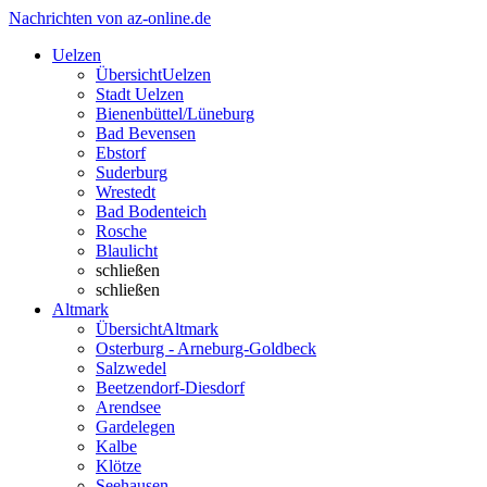
Nachrichten von az-online.de
Uelzen
Übersicht
Uelzen
Stadt Uelzen
Bienenbüttel/Lüneburg
Bad Bevensen
Ebstorf
Suderburg
Wrestedt
Bad Bodenteich
Rosche
Blaulicht
schließen
schließen
Altmark
Übersicht
Altmark
Osterburg - Arneburg-Goldbeck
Salzwedel
Beetzendorf-Diesdorf
Arendsee
Gardelegen
Kalbe
Klötze
Seehausen