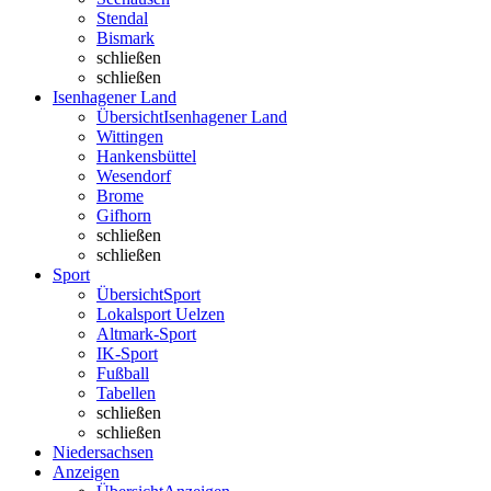
Stendal
Bismark
schließen
schließen
Isenhagener Land
Übersicht
Isenhagener Land
Wittingen
Hankensbüttel
Wesendorf
Brome
Gifhorn
schließen
schließen
Sport
Übersicht
Sport
Lokalsport Uelzen
Altmark-Sport
IK-Sport
Fußball
Tabellen
schließen
schließen
Niedersachsen
Anzeigen