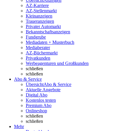
Übersicht
Anzeigen
AZ-Karriere
AZ-Stellenmarkt
Kleinanzeigen
Traueranzeigen
Privater Automarkt
Bekanntschaftsanzeigen
Fundgrube
Mediadaten + Musterbuch
Mediaberater
AZ-Büchermarkt
Privatkunden
Werbeagenturen und Großkunden
schließen
schließen
Abo & Service
Übersicht
Abo & Service
Aktuelle Angebote
Digital Abo
Kostenlos testen
Premium Abo
Onlineshop
schließen
schließen
Mehr