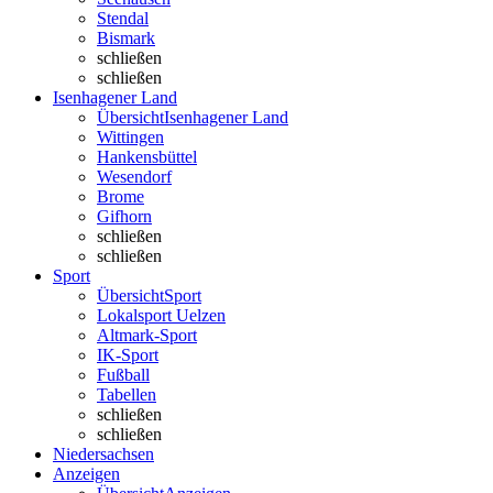
Stendal
Bismark
schließen
schließen
Isenhagener Land
Übersicht
Isenhagener Land
Wittingen
Hankensbüttel
Wesendorf
Brome
Gifhorn
schließen
schließen
Sport
Übersicht
Sport
Lokalsport Uelzen
Altmark-Sport
IK-Sport
Fußball
Tabellen
schließen
schließen
Niedersachsen
Anzeigen