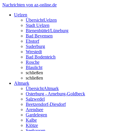
Nachrichten von az-online.de
Uelzen
Übersicht
Uelzen
Stadt Uelzen
Bienenbüttel/Lüneburg
Bad Bevensen
Ebstorf
Suderburg
Wrestedt
Bad Bodenteich
Rosche
Blaulicht
schließen
schließen
Altmark
Übersicht
Altmark
Osterburg - Arneburg-Goldbeck
Salzwedel
Beetzendorf-Diesdorf
Arendsee
Gardelegen
Kalbe
Klötze
Seehausen