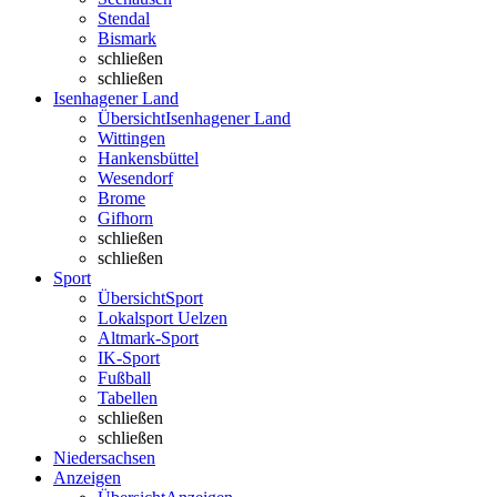
Stendal
Bismark
schließen
schließen
Isenhagener Land
Übersicht
Isenhagener Land
Wittingen
Hankensbüttel
Wesendorf
Brome
Gifhorn
schließen
schließen
Sport
Übersicht
Sport
Lokalsport Uelzen
Altmark-Sport
IK-Sport
Fußball
Tabellen
schließen
schließen
Niedersachsen
Anzeigen