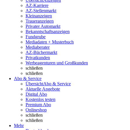
Übersicht
Anzeigen
AZ-Karriere
AZ-Stellenmarkt
Kleinanzeigen
Traueranzeigen
Privater Automarkt
Bekanntschaftsanzeigen
Fundgrube
Mediadaten + Musterbuch
Mediaberater
AZ-Büchermarkt
Privatkunden
Werbeagenturen und Großkunden
schließen
schließen
Abo & Service
Übersicht
Abo & Service
Aktuelle Angebote
Digital Abo
Kostenlos testen
Premium Abo
Onlineshop
schließen
schließen
Mehr