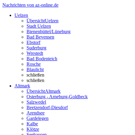
Nachrichten von az-online.de
Uelzen
Übersicht
Uelzen
Stadt Uelzen
Bienenbüttel/Lüneburg
Bad Bevensen
Ebstorf
Suderburg
Wrestedt
Bad Bodenteich
Rosche
Blaulicht
schließen
schließen
Altmark
Übersicht
Altmark
Osterburg - Arneburg-Goldbeck
Salzwedel
Beetzendorf-Diesdorf
Arendsee
Gardelegen
Kalbe
Klötze
Seehausen