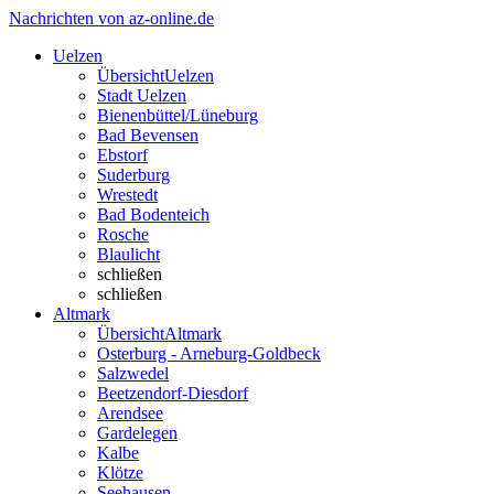
Nachrichten von az-online.de
Uelzen
Übersicht
Uelzen
Stadt Uelzen
Bienenbüttel/Lüneburg
Bad Bevensen
Ebstorf
Suderburg
Wrestedt
Bad Bodenteich
Rosche
Blaulicht
schließen
schließen
Altmark
Übersicht
Altmark
Osterburg - Arneburg-Goldbeck
Salzwedel
Beetzendorf-Diesdorf
Arendsee
Gardelegen
Kalbe
Klötze
Seehausen