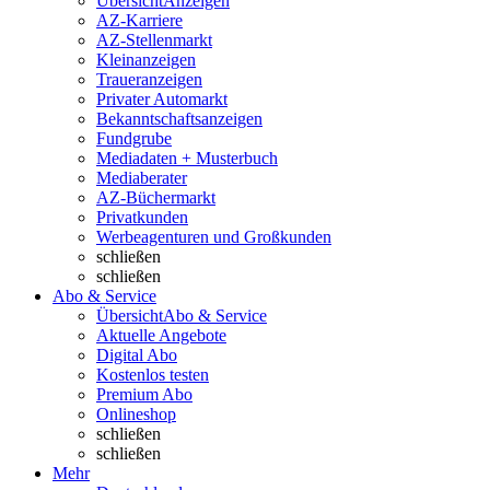
Übersicht
Anzeigen
AZ-Karriere
AZ-Stellenmarkt
Kleinanzeigen
Traueranzeigen
Privater Automarkt
Bekanntschaftsanzeigen
Fundgrube
Mediadaten + Musterbuch
Mediaberater
AZ-Büchermarkt
Privatkunden
Werbeagenturen und Großkunden
schließen
schließen
Abo & Service
Übersicht
Abo & Service
Aktuelle Angebote
Digital Abo
Kostenlos testen
Premium Abo
Onlineshop
schließen
schließen
Mehr