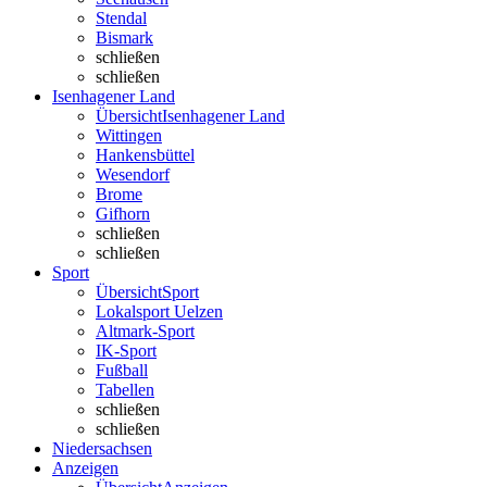
Stendal
Bismark
schließen
schließen
Isenhagener Land
Übersicht
Isenhagener Land
Wittingen
Hankensbüttel
Wesendorf
Brome
Gifhorn
schließen
schließen
Sport
Übersicht
Sport
Lokalsport Uelzen
Altmark-Sport
IK-Sport
Fußball
Tabellen
schließen
schließen
Niedersachsen
Anzeigen