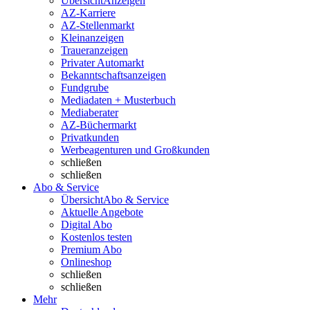
Übersicht
Anzeigen
AZ-Karriere
AZ-Stellenmarkt
Kleinanzeigen
Traueranzeigen
Privater Automarkt
Bekanntschaftsanzeigen
Fundgrube
Mediadaten + Musterbuch
Mediaberater
AZ-Büchermarkt
Privatkunden
Werbeagenturen und Großkunden
schließen
schließen
Abo & Service
Übersicht
Abo & Service
Aktuelle Angebote
Digital Abo
Kostenlos testen
Premium Abo
Onlineshop
schließen
schließen
Mehr