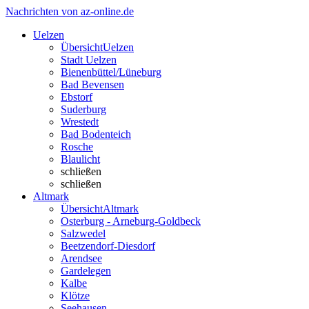
Nachrichten von az-online.de
Uelzen
Übersicht
Uelzen
Stadt Uelzen
Bienenbüttel/Lüneburg
Bad Bevensen
Ebstorf
Suderburg
Wrestedt
Bad Bodenteich
Rosche
Blaulicht
schließen
schließen
Altmark
Übersicht
Altmark
Osterburg - Arneburg-Goldbeck
Salzwedel
Beetzendorf-Diesdorf
Arendsee
Gardelegen
Kalbe
Klötze
Seehausen