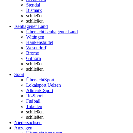
Stendal
Bismark
schließen
schließen
Isenhagener Land
Übersicht
Isenhagener Land
Wittingen
Hankensbüttel
Wesendorf
Brome
Gifhorn
schließen
schließen
Sport
Übersicht
Sport
Lokalsport Uelzen
Altmark-Sport
IK-Sport
Fußball
Tabellen
schließen
schließen
Niedersachsen
Anzeigen