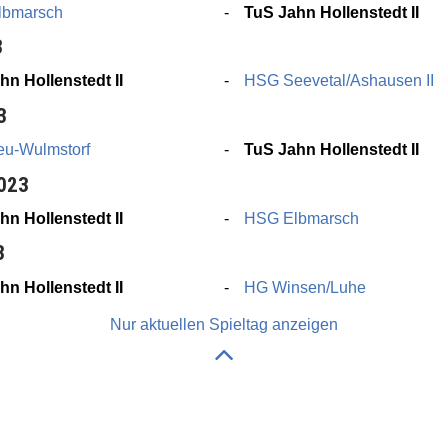
lbmarsch
TuS Jahn Hollenstedt II
3
hn Hollenstedt II
HSG Seevetal/Ashausen II
3
u-Wulmstorf
TuS Jahn Hollenstedt II
2023
hn Hollenstedt II
HSG Elbmarsch
3
hn Hollenstedt II
HG Winsen/Luhe
Nur aktuellen Spieltag anzeigen