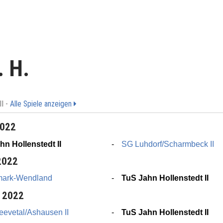
 H.
II -
Alle Spiele anzeigen
2022
hn Hollenstedt II
SG Luhdorf/Scharmbeck II
2022
mark-Wendland
TuS Jahn Hollenstedt II
 2022
evetal/Ashausen II
TuS Jahn Hollenstedt II