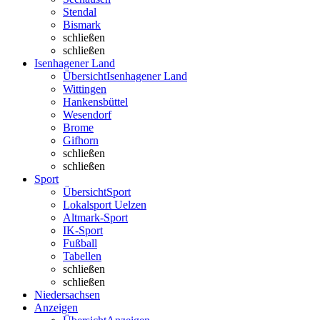
Stendal
Bismark
schließen
schließen
Isenhagener Land
Übersicht
Isenhagener Land
Wittingen
Hankensbüttel
Wesendorf
Brome
Gifhorn
schließen
schließen
Sport
Übersicht
Sport
Lokalsport Uelzen
Altmark-Sport
IK-Sport
Fußball
Tabellen
schließen
schließen
Niedersachsen
Anzeigen