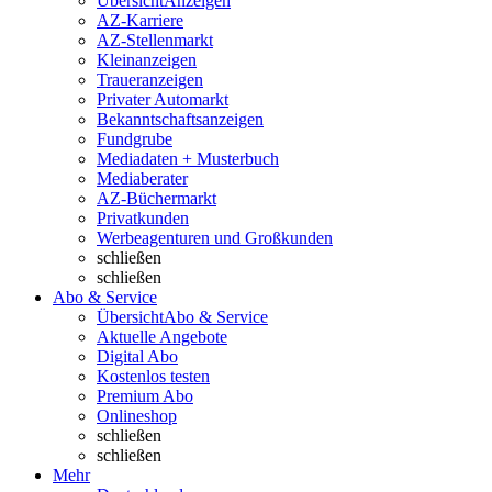
Übersicht
Anzeigen
AZ-Karriere
AZ-Stellenmarkt
Kleinanzeigen
Traueranzeigen
Privater Automarkt
Bekanntschaftsanzeigen
Fundgrube
Mediadaten + Musterbuch
Mediaberater
AZ-Büchermarkt
Privatkunden
Werbeagenturen und Großkunden
schließen
schließen
Abo & Service
Übersicht
Abo & Service
Aktuelle Angebote
Digital Abo
Kostenlos testen
Premium Abo
Onlineshop
schließen
schließen
Mehr