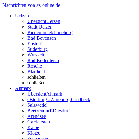
Nachrichten von az-online.de
Uelzen
Übersicht
Uelzen
Stadt Uelzen
Bienenbüttel/Lüneburg
Bad Bevensen
Ebstorf
Suderburg
Wrestedt
Bad Bodenteich
Rosche
Blaulicht
schließen
schließen
Altmark
Übersicht
Altmark
Osterburg - Arneburg-Goldbeck
Salzwedel
Beetzendorf-Diesdorf
Arendsee
Gardelegen
Kalbe
Klötze
Seehausen