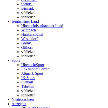
Stendal
Bismark
schließen
schließen
Isenhagener Land
Übersicht
Isenhagener Land
Wittingen
Hankensbüttel
Wesendorf
Brome
Gifhorn
schließen
schließen
Sport
Übersicht
Sport
Lokalsport Uelzen
Altmark-Sport
IK-Sport
Fußball
Tabellen
schließen
schließen
Niedersachsen
Anzeigen