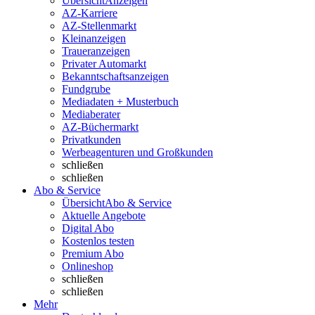
Übersicht
Anzeigen
AZ-Karriere
AZ-Stellenmarkt
Kleinanzeigen
Traueranzeigen
Privater Automarkt
Bekanntschaftsanzeigen
Fundgrube
Mediadaten + Musterbuch
Mediaberater
AZ-Büchermarkt
Privatkunden
Werbeagenturen und Großkunden
schließen
schließen
Abo & Service
Übersicht
Abo & Service
Aktuelle Angebote
Digital Abo
Kostenlos testen
Premium Abo
Onlineshop
schließen
schließen
Mehr