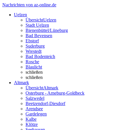
Nachrichten von az-online.de
Uelzen
Übersicht
Uelzen
Stadt Uelzen
Bienenbüttel/Lüneburg
Bad Bevensen
Ebstorf
Suderburg
Wrestedt
Bad Bodenteich
Rosche
Blaulicht
schließen
schließen
Altmark
Übersicht
Altmark
Osterburg - Arneburg-Goldbeck
Salzwedel
Beetzendorf-Diesdorf
Arendsee
Gardelegen
Kalbe
Klötze
Seehausen