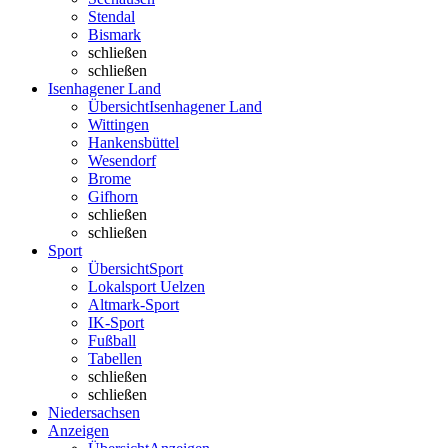
Stendal
Bismark
schließen
schließen
Isenhagener Land
Übersicht
Isenhagener Land
Wittingen
Hankensbüttel
Wesendorf
Brome
Gifhorn
schließen
schließen
Sport
Übersicht
Sport
Lokalsport Uelzen
Altmark-Sport
IK-Sport
Fußball
Tabellen
schließen
schließen
Niedersachsen
Anzeigen