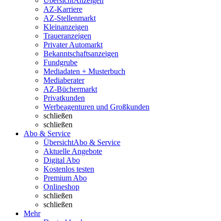
Übersicht
Anzeigen
AZ-Karriere
AZ-Stellenmarkt
Kleinanzeigen
Traueranzeigen
Privater Automarkt
Bekanntschaftsanzeigen
Fundgrube
Mediadaten + Musterbuch
Mediaberater
AZ-Büchermarkt
Privatkunden
Werbeagenturen und Großkunden
schließen
schließen
Abo & Service
Übersicht
Abo & Service
Aktuelle Angebote
Digital Abo
Kostenlos testen
Premium Abo
Onlineshop
schließen
schließen
Mehr