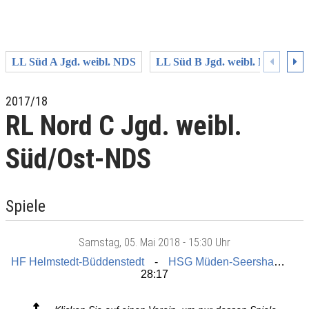
LL Süd A Jgd. weibl. NDS
LL Süd B Jgd. weibl. NDS
L
2017/18
RL Nord C Jgd. weibl.
Süd/Ost-NDS
Spiele
Samstag
, 05. Mai 2018 -
15:30 Uhr
HF Helmstedt-Büddenstedt
HSG Müden-Seershausen
28:17