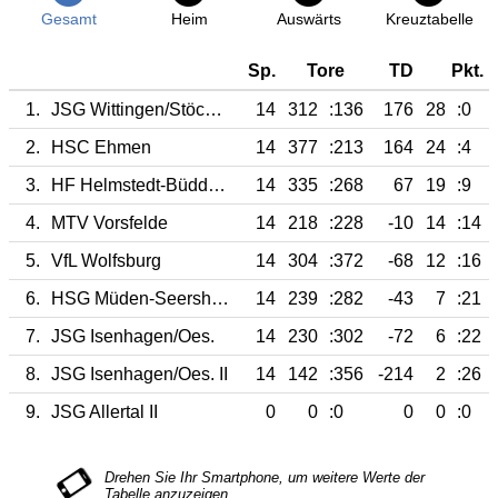
Gesamt
Heim
Auswärts
Kreuztabelle
Sp.
Tore
TD
Pkt.
1.
JSG Wittingen/Stöcken
14
312
:136
176
28
:0
2.
HSC Ehmen
14
377
:213
164
24
:4
3.
HF Helmstedt-Büddenstedt
14
335
:268
67
19
:9
4.
MTV Vorsfelde
14
218
:228
-10
14
:14
5.
VfL Wolfsburg
14
304
:372
-68
12
:16
6.
HSG Müden-Seershausen
14
239
:282
-43
7
:21
7.
JSG Isenhagen/Oes.
14
230
:302
-72
6
:22
8.
JSG Isenhagen/Oes. II
14
142
:356
-214
2
:26
9.
JSG Allertal II
0
0
:0
0
0
:0