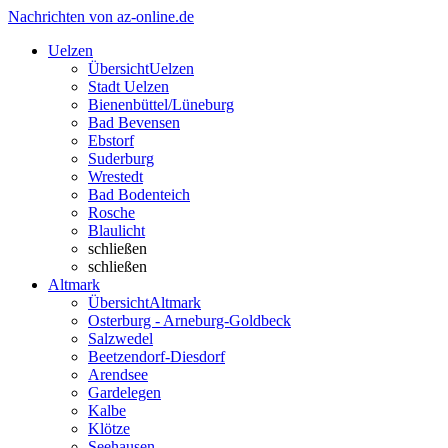
Nachrichten von az-online.de
Uelzen
Übersicht
Uelzen
Stadt Uelzen
Bienenbüttel/Lüneburg
Bad Bevensen
Ebstorf
Suderburg
Wrestedt
Bad Bodenteich
Rosche
Blaulicht
schließen
schließen
Altmark
Übersicht
Altmark
Osterburg - Arneburg-Goldbeck
Salzwedel
Beetzendorf-Diesdorf
Arendsee
Gardelegen
Kalbe
Klötze
Seehausen