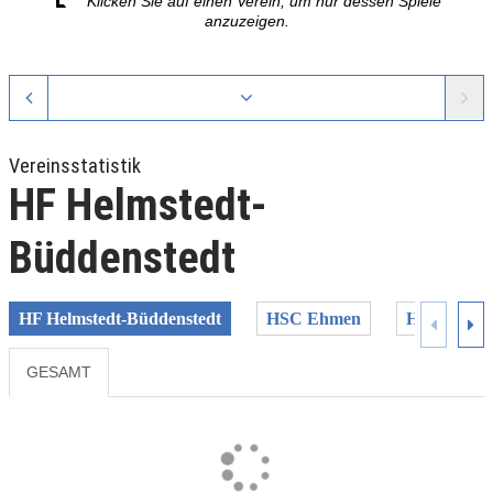
Klicken Sie auf einen Verein, um nur dessen Spiele
anzuzeigen.
Vereinsstatistik
HF Helmstedt-
Büddenstedt
HF Helmstedt-Büddenstedt
HSC Ehmen
HSG Müden
GESAMT
Previous
Next