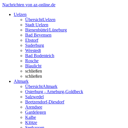
Nachrichten von az-online.de
Uelzen
Übersicht
Uelzen
Stadt Uelzen
Bienenbüttel/Lüneburg
Bad Bevensen
Ebstorf
Suderburg
Wrestedt
Bad Bodenteich
Rosche
Blaulicht
schließen
schließen
Altmark
Übersicht
Altmark
Osterburg - Arneburg-Goldbeck
Salzwedel
Beetzendorf-Diesdorf
Arendsee
Gardelegen
Kalbe
Klötze
Seehausen