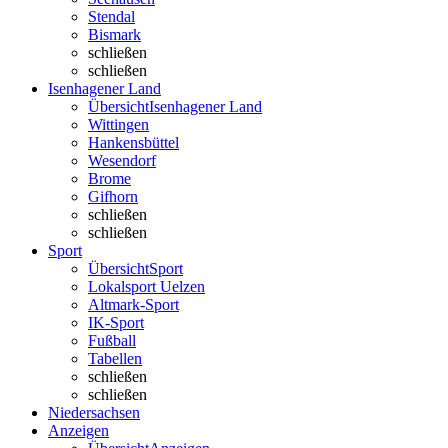
Stendal
Bismark
schließen
schließen
Isenhagener Land
Übersicht
Isenhagener Land
Wittingen
Hankensbüttel
Wesendorf
Brome
Gifhorn
schließen
schließen
Sport
Übersicht
Sport
Lokalsport Uelzen
Altmark-Sport
IK-Sport
Fußball
Tabellen
schließen
schließen
Niedersachsen
Anzeigen