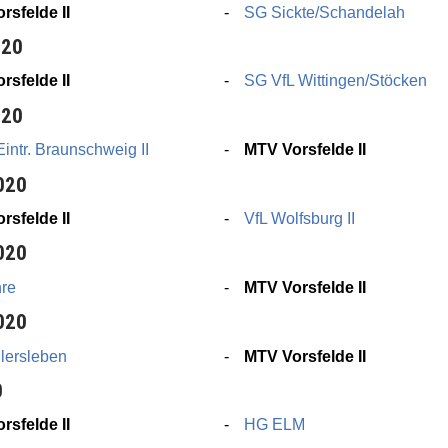
rsfelde II
SG Sickte/Schandelah
020
rsfelde II
SG VfL Wittingen/Stöcken
020
ntr. Braunschweig II
MTV Vorsfelde II
020
rsfelde II
VfL Wolfsburg II
020
hre
MTV Vorsfelde II
020
lersleben
MTV Vorsfelde II
0
rsfelde II
HG ELM