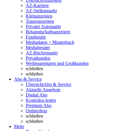
Übersicht
Anzeigen
AZ-Karriere
AZ-Stellenmarkt
Kleinanzeigen
Traueranzeigen
Privater Automarkt
Bekanntschaftsanzeigen
Fundgrube
Mediadaten + Musterbuch
Mediaberater
AZ-Büchermarkt
Privatkunden
Werbeagenturen und Großkunden
schließen
schließen
Abo & Service
Übersicht
Abo & Service
Aktuelle Angebote
Digital Abo
Kostenlos testen
Premium Abo
Onlineshop
schließen
schließen
Mehr