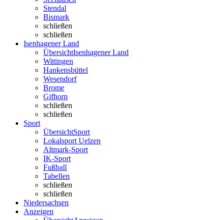
Stendal
Bismark
schließen
schließen
Isenhagener Land
Übersicht
Isenhagener Land
Wittingen
Hankensbüttel
Wesendorf
Brome
Gifhorn
schließen
schließen
Sport
Übersicht
Sport
Lokalsport Uelzen
Altmark-Sport
IK-Sport
Fußball
Tabellen
schließen
schließen
Niedersachsen
Anzeigen