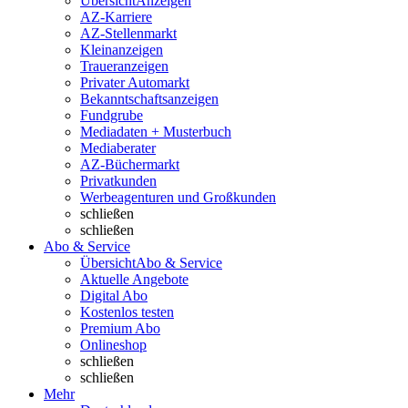
Übersicht
Anzeigen
AZ-Karriere
AZ-Stellenmarkt
Kleinanzeigen
Traueranzeigen
Privater Automarkt
Bekanntschaftsanzeigen
Fundgrube
Mediadaten + Musterbuch
Mediaberater
AZ-Büchermarkt
Privatkunden
Werbeagenturen und Großkunden
schließen
schließen
Abo & Service
Übersicht
Abo & Service
Aktuelle Angebote
Digital Abo
Kostenlos testen
Premium Abo
Onlineshop
schließen
schließen
Mehr