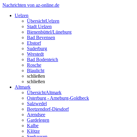
Nachrichten von az-online.de
Uelzen
Übersicht
Uelzen
Stadt Uelzen
Bienenbüttel/Lüneburg
Bad Bevensen
Ebstorf
Suderburg
Wrestedt
Bad Bodenteich
Rosche
Blaulicht
schließen
schließen
Altmark
Übersicht
Altmark
Osterburg - Arneburg-Goldbeck
Salzwedel
Beetzendorf-Diesdorf
Arendsee
Gardelegen
Kalbe
Klötze
Seehausen