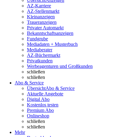
Übersicht
Anzeigen
AZ-Karriere
AZ-Stellenmarkt
Kleinanzeigen
Traueranzeigen
Privater Automarkt
Bekanntschaftsanzeigen
Fundgrube
Mediadaten + Musterbuch
Mediaberater
AZ-Büchermarkt
Privatkunden
Werbeagenturen und Großkunden
schließen
schließen
Abo & Service
Übersicht
Abo & Service
Aktuelle Angebote
Digital Abo
Kostenlos testen
Premium Abo
Onlineshop
schließen
schließen
Mehr