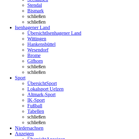
Stendal
Bismark
schließen
schließen
Isenhagener Land
Übersicht
Isenhagener Land
Wittingen
Hankensbüttel
Wesendorf
Brome
Gifhorn
schließen
schließen
Sport
Übersicht
Sport
Lokalsport Uelzen
Altmark-Sport
IK-Sport
Fußball
Tabellen
schließen
schließen
Niedersachsen
Anzeigen