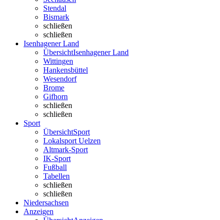
Stendal
Bismark
schließen
schließen
Isenhagener Land
Übersicht
Isenhagener Land
Wittingen
Hankensbüttel
Wesendorf
Brome
Gifhorn
schließen
schließen
Sport
Übersicht
Sport
Lokalsport Uelzen
Altmark-Sport
IK-Sport
Fußball
Tabellen
schließen
schließen
Niedersachsen
Anzeigen