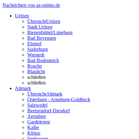
Nachrichten von az-online.de
Uelzen
Übersicht
Uelzen
Stadt Uelzen
Bienenbüttel/Lüneburg
Bad Bevensen
Ebstorf
Suderburg
Wrestedt
Bad Bodenteich
Rosche
Blaulicht
schließen
schließen
Altmark
Übersicht
Altmark
Osterburg - Arneburg-Goldbeck
Salzwedel
Beetzendorf-Diesdorf
Arendsee
Gardelegen
Kalbe
Klötze
Seehausen