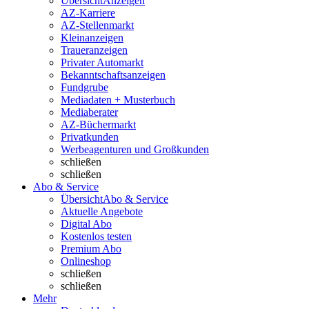
Übersicht
Anzeigen
AZ-Karriere
AZ-Stellenmarkt
Kleinanzeigen
Traueranzeigen
Privater Automarkt
Bekanntschaftsanzeigen
Fundgrube
Mediadaten + Musterbuch
Mediaberater
AZ-Büchermarkt
Privatkunden
Werbeagenturen und Großkunden
schließen
schließen
Abo & Service
Übersicht
Abo & Service
Aktuelle Angebote
Digital Abo
Kostenlos testen
Premium Abo
Onlineshop
schließen
schließen
Mehr