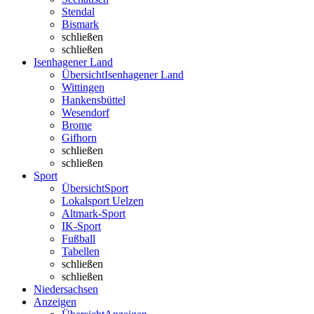
Stendal
Bismark
schließen
schließen
Isenhagener Land
Übersicht
Isenhagener Land
Wittingen
Hankensbüttel
Wesendorf
Brome
Gifhorn
schließen
schließen
Sport
Übersicht
Sport
Lokalsport Uelzen
Altmark-Sport
IK-Sport
Fußball
Tabellen
schließen
schließen
Niedersachsen
Anzeigen