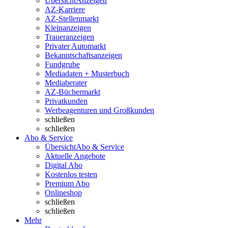
Übersicht
Anzeigen
AZ-Karriere
AZ-Stellenmarkt
Kleinanzeigen
Traueranzeigen
Privater Automarkt
Bekanntschaftsanzeigen
Fundgrube
Mediadaten + Musterbuch
Mediaberater
AZ-Büchermarkt
Privatkunden
Werbeagenturen und Großkunden
schließen
schließen
Abo & Service
Übersicht
Abo & Service
Aktuelle Angebote
Digital Abo
Kostenlos testen
Premium Abo
Onlineshop
schließen
schließen
Mehr