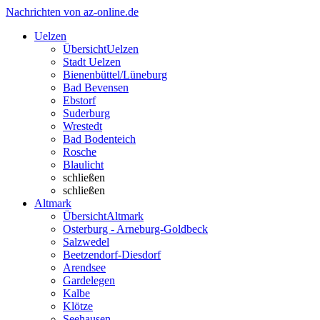
Nachrichten von az-online.de
Uelzen
Übersicht
Uelzen
Stadt Uelzen
Bienenbüttel/Lüneburg
Bad Bevensen
Ebstorf
Suderburg
Wrestedt
Bad Bodenteich
Rosche
Blaulicht
schließen
schließen
Altmark
Übersicht
Altmark
Osterburg - Arneburg-Goldbeck
Salzwedel
Beetzendorf-Diesdorf
Arendsee
Gardelegen
Kalbe
Klötze
Seehausen